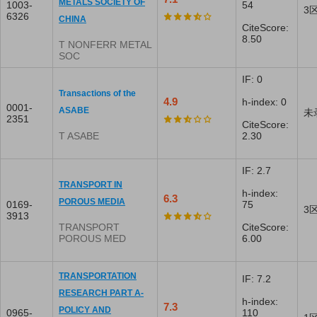
METALS SOCIETY OF
1003-
54
3
6326
CHINA
CiteScore:
8.50
T NONFERR METAL
SOC
IF: 0
Transactions of the
4.9
h-index: 0
0001-
ASABE
未
2351
CiteScore:
T ASABE
2.30
IF: 2.7
TRANSPORT IN
h-index:
6.3
POROUS MEDIA
0169-
75
3
3913
TRANSPORT
CiteScore:
POROUS MED
6.00
TRANSPORTATION
IF: 7.2
RESEARCH PART A-
h-index:
7.3
POLICY AND
0965-
110