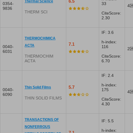
6.5
Thermal Science
0354-
33
4
9836
THERM SCI
CiteScore:
2.30
IF: 3.6
THERMOCHIMICA
h-index:
7.1
ACTA
0040-
116
2
6031
THERMOCHIM
CiteScore:
ACTA
6.70
IF: 2.4
h-index:
5.7
Thin Solid Films
0040-
175
4
6090
THIN SOLID FILMS
CiteScore:
4.30
TRANSACTIONS OF
IF: 5.5
NONFERROUS
h-index:
7.1