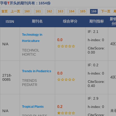
字母
T
开头的期刊共有：1654份
首页
上一页
160
161
162
163
164
165
166
下一页
新
期刊名
综合评分
期刊指标
ISSN
分
IF: 2.1
Technology in
0.0
h-index: 0
Horticulture
4区
N/A
CiteScore:
TECHNOL
0.00
HORTIC
IF: 0.2
Trends in Pediatrics
0.0
h-index: 0
2718-
4区
0085
TRENDS
CiteScore:
PEDIATR
0.40
IF: 2.9
0.2
h-index: 0
Tropical Plants
未
N/A
CiteScore: