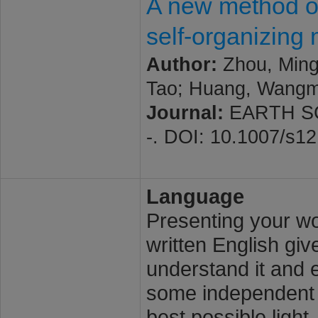
A new method of
self-organizing
Author:
Zhou, Mingz
Tao; Huang, Wangm
Journal:
EARTH SCI
-. DOI: 10.1007/s1
Language
Presenting your wor
written English giv
understand it and e
some independent s
best possible light.