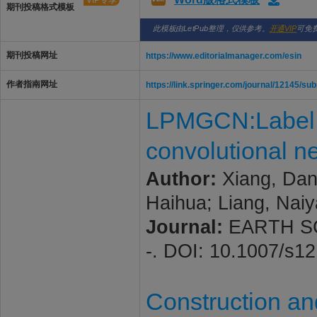
VIP专享
期刊投稿格式模板
此模板由LetPub整理，仅供参考。
开通VIP
可免
期刊投稿网址
https://www.editorialmanager.com/esin
作者指南网址
https://link.springer.com/journal/12145/su
LPMGCN:Label p
convolutional ne
Author:
Xiang, Dan;
Haihua; Liang, Nai
Journal:
EARTH SCI
-. DOI: 10.1007/s1
Construction an