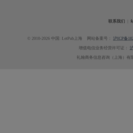
可读性。整个服务过程中沟通及时
具有针对性，为论文顺利投稿并发表于 Ad
了重要帮助。
联系我们
|
© 2010-2026 中国: LetPub上海
网站备案号：
沪ICP备102
增值电信业务经营许可证：
沪
礼翰商务信息咨询（上海）有限