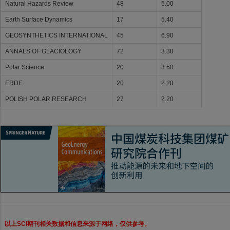
Natural Hazards Review
48
5.00
Earth Surface Dynamics
17
5.40
GEOSYNTHETICS INTERNATIONAL
45
6.90
ANNALS OF GLACIOLOGY
72
3.30
Polar Science
20
3.50
ERDE
20
2.20
POLISH POLAR RESEARCH
27
2.20
以上SCI期刊相关数据和信息来源于网络，仅供参考。