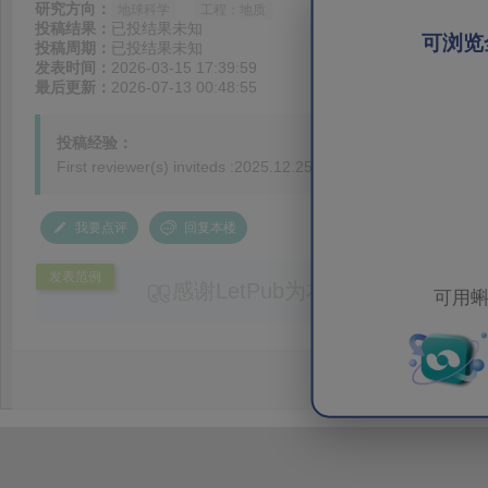
研究方向：
地球科学
工程：地质
投稿结果：
已投结果未知
可浏览
投稿周期：
已投结果未知
发表时间：
2026-03-15 17:39:59
最后更新：
2026-07-13 00:48:55
投稿经验：
First reviewer(s) inviteds :2025.12.25 到现在都快4
我要点评
回复本楼
发表范例
感谢LetPub为本论文提供专业
可用蝌
务。编辑结合论文中全光谱响应S
效应及界面电荷传输等研究内容，
论述逻辑进行了系统梳理，使研究
析及机理讨论之间的关系更加清晰
出的呈现。同时，编辑对英文语法
语言规范进行了细致修改，有效提