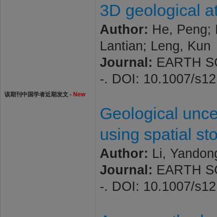
3D geological a
Author:
He, Peng; 
Lantian; Leng, Kun
Journal:
EARTH SCI
-. DOI: 10.1007/s1
该期刊中国学者近期发文 -
New
Geological unce
using spatial st
Author:
Li, Yandong
Journal:
EARTH SCI
-. DOI: 10.1007/s1