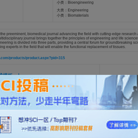
小类：Bioengineering
大类：Engineering
小类：Biomaterials
the preeminent, biomedical journal advancing the field with cutting-edge research a
tidisciplinary journal brings together the principles of engineering and life sciences
eering is divided into three parts, providing a central forum for groundbreaking sci
ng experts in the field that will enable the functional replacement of tissues.
ub.com/products/product.aspx?pid=315
格式模板
，仅供参考。
开通VIP
可免费下载，并享1w+期刊模板资源。
central.com/ten
ed Exosomes Alleviate Pulmonary Fibrosis via TGF-β/Smad and Autop
, Shuli; Sun, Yi; Gu, Minghao; Liu, Xuedong
RING PART A. 2026; Vol. , Issue , pp. -. DOI: 10.1177/19373341261449902
 Size on Cell Ingrowth in PLLA/HA Scaffolds for Bone Tissue Engineerin