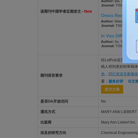
Author:
Bai, Xinna; Peng
Journal:
TISSUE ENGINEE
该期刊中国学者近期发文 -
New
Omics Reveals Sign
Author:
Wang, Miao; Ton
Journal:
TISSUE ENGINEE
In Vivo Differenti
Author:
Su, Ying; Duan, 
Journal:
TISSUE ENGINEE
经LetPub语言功底雄厚的美
稿人得到更好的审稿体验，
色
，
同行资深专家修改
期刊语言要求
看：
服务好评
论文
提交文稿
是否OA开放访问
No
通讯方式
MARY ANN LIEBERT 
出版商
Mary Ann Liebert Inc.
涉及的研究方向
Chemical Engineering