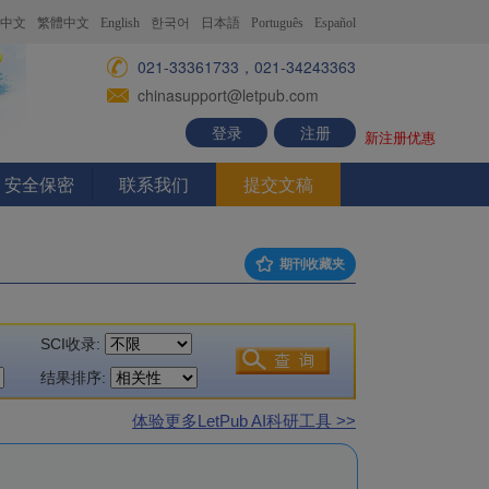
中文
繁體中文
English
한국어
日本語
Português
Español
021-33361733，021-34243363
chinasupport@letpub.com
登录
注册
新注册优惠
安全保密
联系我们
提交文稿
期刊收藏夹
SCI收录:
结果排序:
体验更多LetPub AI科研工具 >>