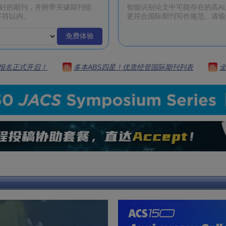
免费体验
 | 报名正式开启！
多本ABS四星！优质经管国际期刊列表
热
热