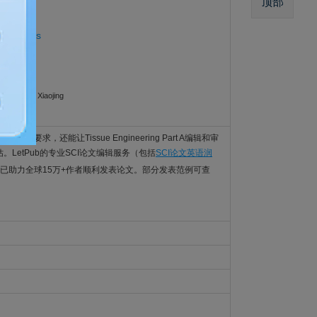
顶部
Stem Cells
ngyi; Pan, Xiaojing
t A的语言要求，还能让Tissue Engineering Part A编辑和审
评估。LetPub的专业SCI论文编辑服务（包括
SCI论文英语润
已助力全球15万+作者顺利发表论文。部分发表范例可查