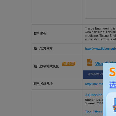
Tissue Engineering is 
whole tissues. This mul
期刊简介
medicine. Tissue Engin
applications from leadi
期刊官方网站
http://www.liebertp
Word版
VIP专享
期刊投稿格式模板
此模板由LetPub整理
期刊投稿网址
http://mc.manuscript
Jujuboside A-Load
Author:
Liu, Jing; Zhang
Journal:
TISSUE ENGINEE
The Effect of Pore