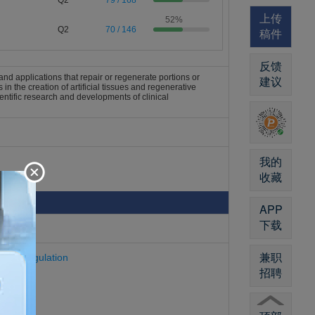
Q2
79 / 168
上传
52%
Q2
70 / 146
稿件
反馈
nd applications that repair or regenerate portions or
建议
 in the creation of artificial tissues and regenerative
entific research and developments of clinical
我的
收藏
APP
下载
兼职
hagy Regulation
招聘
g