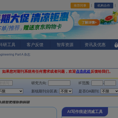
推荐同事
机构合作
I科研工具
客户反馈
智库资源
资讯及优惠
ngineering Part A 杂志
。
如果您对期刊系统有任何需求或者问题，欢迎
点击此处
反馈给我们。
研究方向:
IF范围:
-
新锐期刊分区表:
是否OA期刊:
AI写作痕迹消减工具