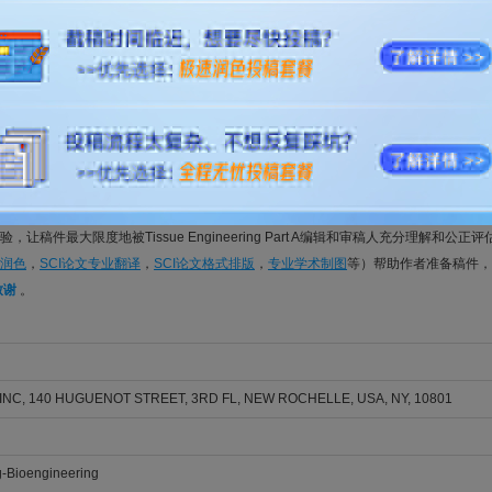
, Shuping; Tang, Zhangui; Shuai, Cijun; He, Tiantian
RING PART A. 2026; Vol. , Issue , pp. -. DOI: 10.1177/19373341251392176
aling-Associated Traits of Extracellular Vesicles Derived from Dental 
g, Wai Man; Ma, Shuyu; Yu, Yiru; Guo, Can; Zhou, Shuo; Xu, Dan; Li, Ye
RING PART A. 2026; Vol. , Issue , pp. -. DOI: 10.1177/19373341261419438
ation of hESC-Derived Neural Crest Cells into Trabecular Meshwork Cells
Haoyun; Zhu, Hai; Dong, Chunxiao; Zou, Dulei; Bu, Qianwen; Zhu, Wei; Zhou, Qingjun; Li, Zo
RING PART A. 2025; Vol. , Issue , pp. -. DOI: 10.1089/ten.tea.2024.0343
籍native English speaker精心编辑的稿件，不仅能满足Tissue Engineering Par
让稿件最大限度地被Tissue Engineering Part A编辑和审稿人充分理解和公正
润色
，
SCI论文专业翻译
，
SCI论文格式排版
，
专业学术制图
等）帮助作者准备稿件，
致谢
。
INC, 140 HUGUENOT STREET, 3RD FL, NEW ROCHELLE, USA, NY, 10801
-Bioengineering