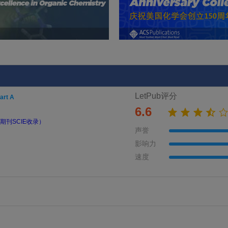
LetPub评分
art A
6.6
期刊SCIE收录）
声誉
影响力
速度