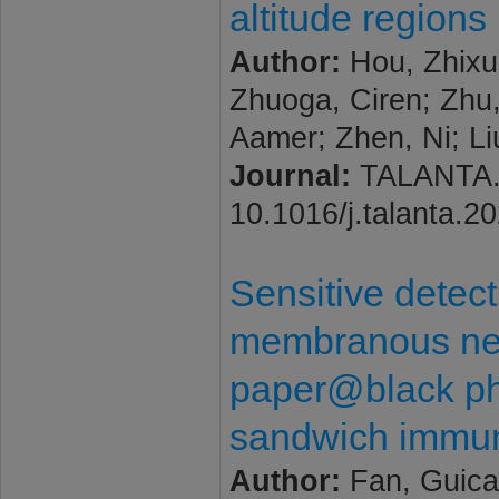
altitude regions
Author:
Hou, Zhixu
Zhuoga, Ciren; Zhu
Aamer; Zhen, Ni; Li
Journal:
TALANTA. 2
10.1016/j.talanta.2
Sensitive detect
membranous nep
paper@black p
sandwich immu
Author:
Fan, Guicai