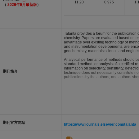
CiteScore
11.20
0.975
1.
（
2026年6月最新版
）
Talanta provides a forum for the publication 
chemistry. Papers are evaluated based on est
advantage over existing technology or metho
and instrumentation developments, are encour
geochemistry, materials science and enginee
Analytical performance of methods should be
standard method, or analysis of a certified 
information on selectivity, sensitivity, detect
期刊简介
technique does not necessarily constitute nove
publications by the authors, and authors sh
期刊官方网站
https://www.journals.elsevier.com/talanta