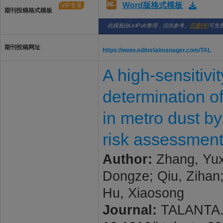
Word版格式模板
VIP专享
期刊投稿格式模板
此模板由LetPub整理，仅供参考。
开通VIP
可免
期刊投稿网址
https://www.editorialmanager.com/TAL
A high-sensitivi
determination o
in metro dust b
risk assessmen
Author:
Zhang, Yuxi
Dongze; Qiu, Zihan;
Hu, Xiaosong
Journal:
TALANTA. 2