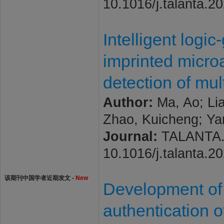
10.1016/j.talanta.2
Intelligent logi
imprinted micro
detection of mu
Author:
Ma, Ao; Lia
Zhao, Kuicheng; Ya
Journal:
TALANTA. 2
10.1016/j.talanta.2
该期刊中国学者近期发文 -
New
Development of 
authentication o