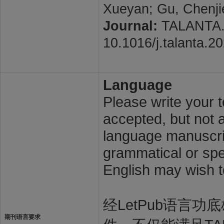
Xueyan; Gu, Chenjie
Journal:
TALANTA. 2
10.1016/j.talanta.2
Language
Please write your t
accepted, but not a
language manuscrip
grammatical or spel
English may wish t
经LetPub语言功底雄
期刊语言要求