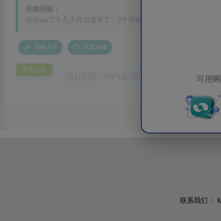
投稿经验：
目前we了十几天然后送审了，2个审稿人，一个人接受，这种情
我要点评
回复本楼
发表范例
感谢LetPub为本论文提供专业
可用蝌
务。编辑结合论文中全光谱响应S
效应及界面电荷传输等研究内容，
论述逻辑进行了系统梳理，使研究
析及机理讨论之间的关系更加清晰
出的呈现。同时，编辑对英文语法
语言规范进行了细致修改，有效提
可读性。整个服务过程中沟通及时
具有针对性，为论文顺利投稿并发表于 Ad
了重要帮助。
联系我们
|