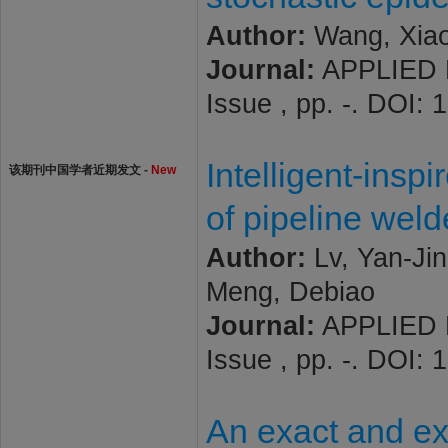
Author:
Wang, Xiaoq
Journal:
APPLIED 
Issue , pp. -. DOI:
Intelligent-inspi
该期刊中国学者近期发文 -
New
of pipeline wel
Author:
Lv, Yan-Ji
Meng, Debiao
Journal:
APPLIED 
Issue , pp. -. DOI:
An exact and exp