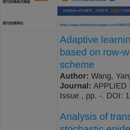
期刊投稿格式模板
此模板由LetPub整理，仅供参考。
开通VIP
可免
期刊投稿网址
https://www.editorialmanager.com/AMMO
Adaptive learnin
based on row-wi
scheme
Author:
Wang, Yanj
Journal:
APPLIED 
Issue , pp. -. DOI:
Analysis of tran
stochastic epid