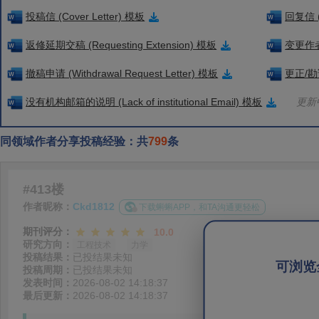
投稿信 (Cover Letter) 模板
回复信 (
返修延期交稿 (Requesting Extension) 模板
变更作者信
撤稿申请 (Withdrawal Request Letter) 模板
更正/勘误
没有机构邮箱的说明 (Lack of institutional Email) 模板
更新中
同领域作者分享投稿经验：共
799
条
#413楼
作者昵称：
Ckd1812
下载蝌蝌APP，和TA沟通更轻松
期刊评分：
10.0
研究方向：
工程技术
力学
投稿结果：
已投结果未知
可浏览
投稿周期：
已投结果未知
发表时间：
2026-08-02 14:18:37
最后更新：
2026-08-02 14:18:37