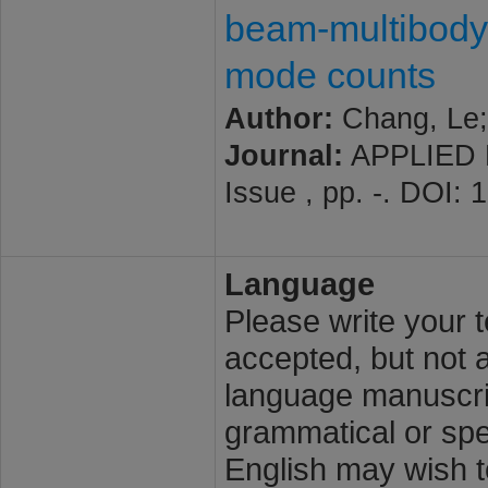
beam-multibody 
mode counts
Author:
Chang, Le;
Journal:
APPLIED 
Issue , pp. -. DOI:
Language
Please write your t
accepted, but not a
language manuscrip
grammatical or spel
English may wish t