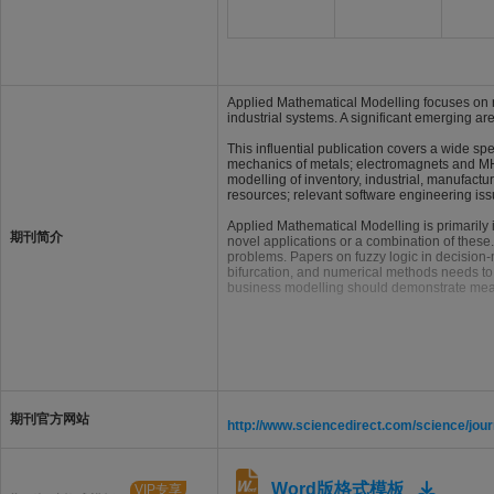
Applied Mathematical Modelling focuses on 
industrial systems. A significant emerging ar
This influential publication covers a wide s
mechanics of metals; electromagnets and MHD
modelling of inventory, industrial, manufactu
resources; relevant software engineering is
Applied Mathematical Modelling is primarily 
期刊简介
novel applications or a combination of these.
problems. Papers on fuzzy logic in decision-
bifurcation, and numerical methods needs to 
business modelling should demonstrate meani
期刊官方网站
http://www.sciencedirect.com/science/jou
Word版格式模板
VIP专享