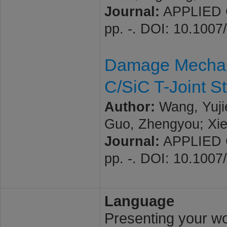
Journal:
APPLIED C
pp. -. DOI: 10.100
Damage Mechani
C/SiC T-Joint S
Author:
Wang, Yuji
Guo, Zhengyou; Xi
Journal:
APPLIED C
pp. -. DOI: 10.100
Language
Presenting your wor