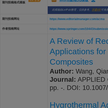
VIP专享
期刊投稿格式模板
此模板由LetPub整理，仅供参考。
开通VIP
可免
期刊投稿网址
https://www.editorialmanager.com/acma
作者指南网址
https://www.springer.com/10443/submissio
A Review of Rec
Applications fo
Composites
Author:
Wang, Qian;
Journal:
APPLIED C
pp. -. DOI: 10.100
Hygrothermal Ag