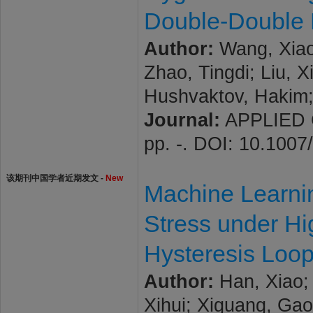
Double-Double 
Author:
Wang, Xiao
Zhao, Tingdi; Liu, 
Hushvaktov, Hakim;
Journal:
APPLIED C
pp. -. DOI: 10.100
该期刊中国学者近期发文 -
New
Machine Learning
Stress under Hi
Hysteresis Loop
Author:
Han, Xiao; 
Xihui; Xiguang, Ga