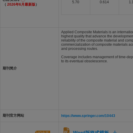
CiteScore
5.70
0.614
1.
（
2026年6月最新版
）
Applied Composite Materials is an internation
highest quality that advance the development 
reliability of the composite material and com
commercialization of composite materials acr
and processing routes.
Coverage includes management of time-depend
to its eventual obsolescence.
期刊简介
期刊官方网站
https://www.springer.com/10443
Word版格式模板