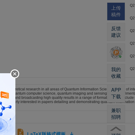
Q2
上传
稿件
Q2
反馈
Q2
建议
Q2
Q2
我的
Q2
收藏
APP
 and theoretical research in all areas of Quantum Information Science. Topics of i
erance, quantum computer science, quantum imaging and sensing, and experimental
下载
ess, and broadcasting high quality results in a range of formats. These include or
 particularly interested in papers detailing and demonstrating quantum information 
兼职
招聘
LaTeX版格式模板