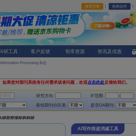
推荐同事
机构合作
I科研工具
客户反馈
智库资源
资讯及优惠
Information Processing 杂志
。
如果您对期刊系统有任何需求或者问题，欢迎
点击此处
反馈给我们。
研究方向:
IF范围:
-
新锐期刊分区表:
是否OA期刊:
AI写作痕迹消减工具