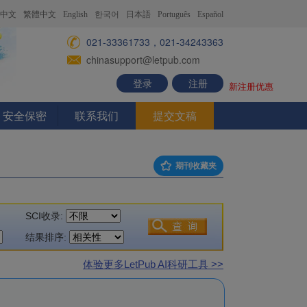
中文
繁體中文
English
한국어
日本語
Português
Español
021-33361733，021-34243363
chinasupport@letpub.com
登录
注册
新注册优惠
安全保密
联系我们
提交文稿
期刊收藏夹
SCI收录:
结果排序:
体验更多LetPub AI科研工具 >>