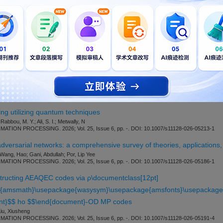
供参考。
开通VIP
可免费下载，并享1w+期刊模板资源。
nager.com/qinp/
m/11128/submission-guidelines
cret quantum secret sharing via quantum Fourier transform and linear 
, Peng; Xu, Ningning; Kan, Haocheng; Zhu, Hongfeng
ON PROCESSING. 2026; Vol. 25, Issue 6, pp. -. DOI: 10.1007/s11128-026-05210-4
ring utilizing quantum techniques
Rabbou, M. Y.; Ali, S. I.; Metwally, N
ON PROCESSING. 2026; Vol. 25, Issue 6, pp. -. DOI: 10.1007/s11128-026-05213-1
versarial networks: a comprehensive survey of theories, applications,
Wang, Hao; Gani, Abdullah; Por, Lip Yee
ON PROCESSING. 2026; Vol. 25, Issue 6, pp. -. DOI: 10.1007/s11128-026-05186-1
tructing AEAQEC codes via ρ\documentclass[12pt]
e{amsmath}\usepackage{wasysym}\usepackage{amsfonts}\usepackage{
ent}$$ ho $$\end{document}-OD MP codes
Liu, Xiusheng
ON PROCESSING. 2026; Vol. 25, Issue 6, pp. -. DOI: 10.1007/s11128-026-05191-4