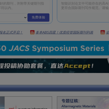
免费体验
 | 报名正式开启！
多本ABS四星！优质经管国际期刊列表
热
热