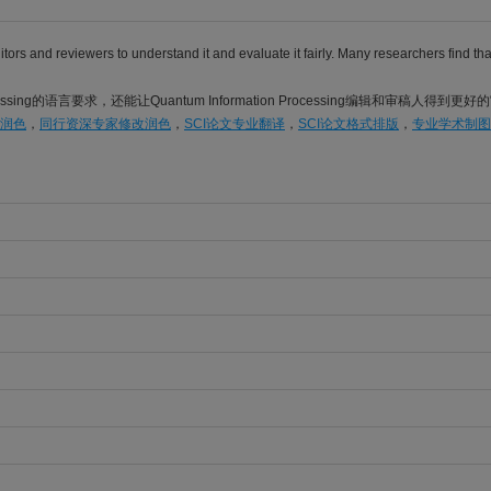
editors and reviewers to understand it and evaluate it fairly. Many researchers find 
Processing的语言要求，还能让Quantum Information Processing编辑和审稿
语润色
，
同行资深专家修改润色
，
SCI论文专业翻译
，
SCI论文格式排版
，
专业学术制图