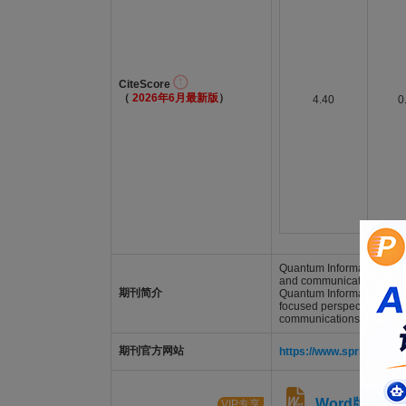
CiteScore
（
2026年6月最新版
）
4.40
0
Quantum Information Proce
and communications, enta
期刊简介
Quantum Information Proce
focused perspectives, com
communications, computat
期刊官方网站
https://www.springer.co
Word版格式
VIP专享