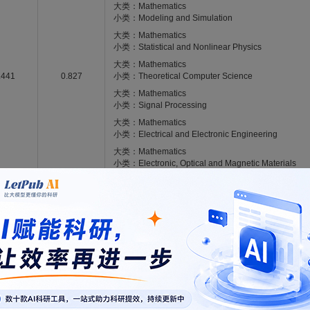
大类：Mathematics
小类：Modeling and Simulation
大类：Mathematics
小类：Statistical and Nonlinear Physics
大类：Mathematics
.441
0.827
小类：Theoretical Computer Science
大类：Mathematics
小类：Signal Processing
大类：Mathematics
小类：Electrical and Electronic Engineering
大类：Mathematics
小类：Electronic, Optical and Magnetic Materials
ssing is a high-impact, international journal publishing cutting-edge experimental
nglement and discord, quantum algorithms, quantum error correction and fault tol
ssing supports and inspires research by providing a comprehensive peer review proc
prehensive review articles, book reviews, and special topical issues. The journal is
ion, and sensing.
m/11128
模板