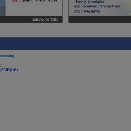
ocessing
S
SCIE收录）