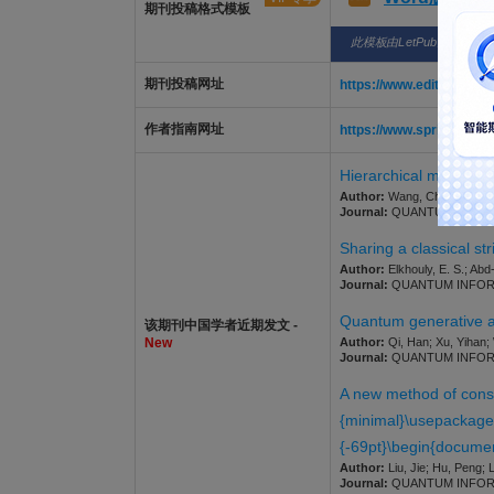
期刊投稿格式模板
此模板由LetPub整理，仅
期刊投稿网址
https://www.editorialma
作者指南网址
https://www.springer.co
Hierarchical multi-se
Author:
Wang, Chaonan; Guo
Journal:
QUANTUM INFORMATI
Sharing a classical st
Author:
Elkhouly, E. S.; Abd-
Journal:
QUANTUM INFORMATI
Quantum generative ad
该期刊中国学者近期发文 -
New
Author:
Qi, Han; Xu, Yihan; 
Journal:
QUANTUM INFORMATI
A new method of cons
{minimal}\usepackag
{-69pt}\begin{docum
Author:
Liu, Jie; Hu, Peng; 
Journal:
QUANTUM INFORMATI