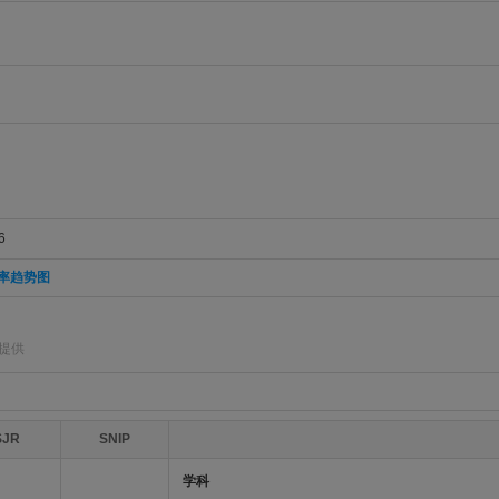
6
率趋势图
集提供
SJR
SNIP
学科