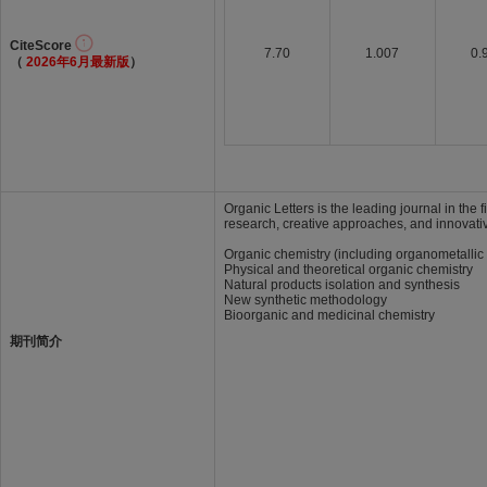
CiteScore
7.70
1.007
0.
（
2026年6月最新版
）
Organic Letters is the leading journal in the 
research, creative approaches, and innovativ
Organic chemistry (including organometallic
Physical and theoretical organic chemistry
Natural products isolation and synthesis
New synthetic methodology
Bioorganic and medicinal chemistry
期刊简介