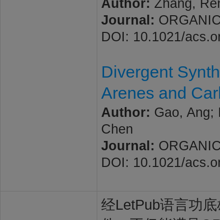
Author:
Zhang, Ren
Journal:
ORGANIC L
DOI: 10.1021/acs.o
Divergent Synth
Arenes and Carb
Author:
Gao, Ang; L
Chen
Journal:
ORGANIC L
DOI: 10.1021/acs.o
经LetPub语言功底雄