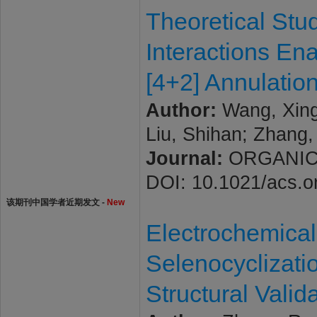
Theoretical Stu
Interactions En
[4+2] Annulatio
Author:
Wang, Xingh
Liu, Shihan; Zhang
Journal:
ORGANIC L
DOI: 10.1021/acs.o
该期刊中国学者近期发文 -
New
Electrochemical
Selenocyclizati
Structural Valid