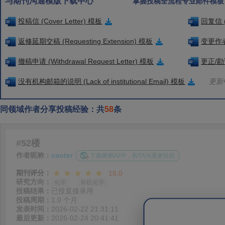
与期刊沟通模版下载中心
掌握投稿全流程专业邮件模板
投稿信 (Cover Letter) 模板
回复信 (
返修延期交稿 (Requesting Extension) 模板
变更作者信
撤稿申请 (Withdrawal Request Letter) 模板
更正/勘误
没有机构邮箱的说明 (Lack of institutional Email) 模板
更新中
同领域作者分享投稿经验：共
58
条
#52楼
作者昵称：
caoter
下载蝌蝌APP，和TA沟通更轻松
期刊评分：
10.0
研究方向：
化学
有机化学
投稿结果：
已投直接录用
投稿周期：
1.0 个月
发表时间：
2026-02-22 21:31:11
最后更新：
2026-02-24 20:41:41