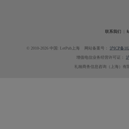
语言规范进行了细致修改，有效提
可读性。整个服务过程中沟通及时
具有针对性，为论文顺利投稿并发表于 Ad
了重要帮助。
联系我们
|
© 2010-2026 中国: LetPub上海
网站备案号：
沪ICP备102
增值电信业务经营许可证：
沪
礼翰商务信息咨询（上海）有限