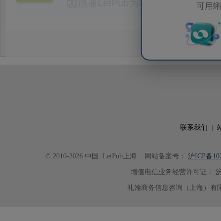
感谢LetPub为本论文提供专业
可用蝌
务。编辑结合论文中全光谱响应S
效应及界面电荷传输等研究内容，
论述逻辑进行了系统梳理，使研究
析及机理讨论之间的关系更加清晰
出的呈现。同时，编辑对英文语法
语言规范进行了细致修改，有效提
可读性。整个服务过程中沟通及时
具有针对性，为论文顺利投稿并发表于 Ad
了重要帮助。
联系我们
|
© 2010-2026 中国: LetPub上海
网站备案号：
沪ICP备102
增值电信业务经营许可证：
沪
礼翰商务信息咨询（上海）有限