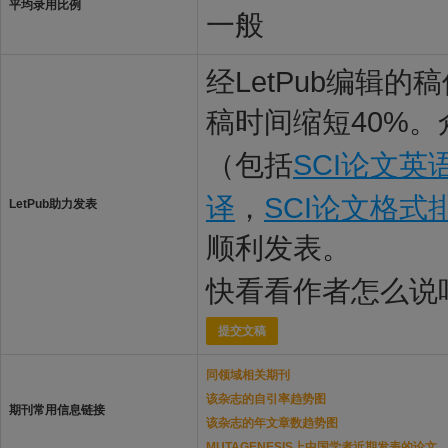
平均录用比例
一般
经LetPub编辑
稿时间缩短40%。
（包括
SCI论文英
译
，
SCI论文格式
LetPub助力发表
顺利发表。
快看看作者怎么说
提交文稿
同领域相关期刊
该杂志的自引率趋势图
期刊常用信息链接
该杂志的年文章数趋势图
MUTAGENESIS上中国学者近期发表的论文