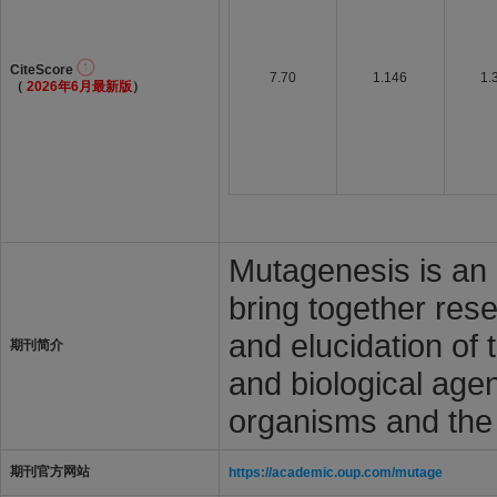
CiteScore
7.70
1.146
1.
（
2026年6月最新版
）
Mutagenesis is an i
bring together rese
and elucidation of
期刊简介
and biological agen
organisms and the
期刊官方网站
https://academic.oup.com/mutage