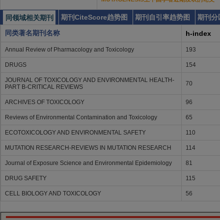
期刊CiteScore趋势图
期刊自引率趋势图
期刊分
同领域相关期刊
同类著名期刊名称
h-index
Annual Review of Pharmacology and Toxicology
193
DRUGS
154
JOURNAL OF TOXICOLOGY AND ENVIRONMENTAL HEALTH-
70
PART B-CRITICAL REVIEWS
ARCHIVES OF TOXICOLOGY
96
Reviews of Environmental Contamination and Toxicology
65
ECOTOXICOLOGY AND ENVIRONMENTAL SAFETY
110
MUTATION RESEARCH-REVIEWS IN MUTATION RESEARCH
114
Journal of Exposure Science and Environmental Epidemiology
81
DRUG SAFETY
115
CELL BIOLOGY AND TOXICOLOGY
56