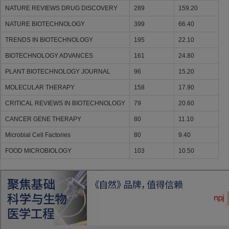
NATURE REVIEWS DRUG DISCOVERY
289
159.20
NATURE BIOTECHNOLOGY
399
66.40
TRENDS IN BIOTECHNOLOGY
195
22.10
BIOTECHNOLOGY ADVANCES
161
24.80
PLANT BIOTECHNOLOGY JOURNAL
96
15.20
MOLECULAR THERAPY
158
17.90
CRITICAL REVIEWS IN BIOTECHNOLOGY
79
20.60
CANCER GENE THERAPY
80
11.10
Microbial Cell Factories
80
9.40
FOOD MICROBIOLOGY
103
10.50