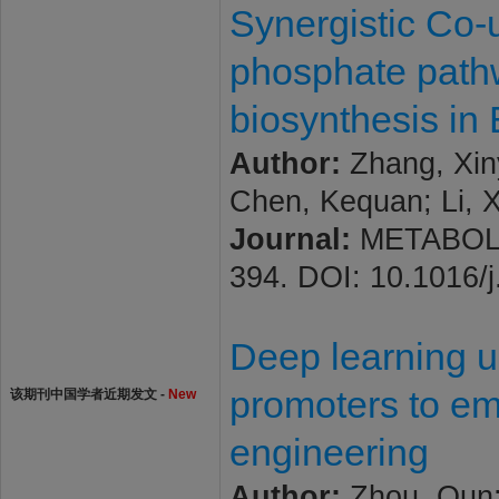
Synergistic Co-u
phosphate pathw
biosynthesis in 
Author:
Zhang, Xiny
Chen, Kequan; Li, 
Journal:
METABOLIC
394. DOI: 10.1016/
Deep learning u
promoters to em
该期刊中国学者近期发文 -
New
engineering
Author:
Zhou, Qun; 