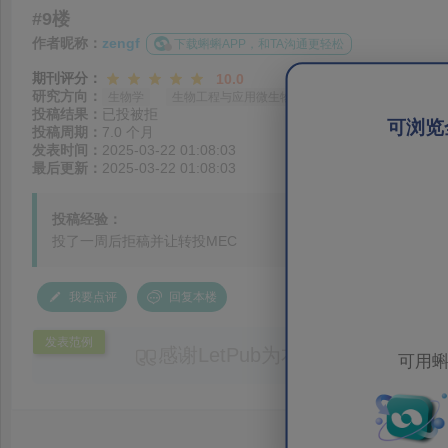
#9楼
作者昵称：
zengf
下载蝌蝌APP，和TA沟通更轻松
期刊评分：
10.0
研究方向：
生物学
生物工程与应用微生物
投稿结果：
已投被拒
可浏览
投稿周期：
7.0 个月
发表时间：
2025-03-22 01:08:03
最后更新：
2025-03-22 01:08:03
投稿经验：
投了一周后拒稿并让转投MEC
我要点评
回复本楼
发表范例
感谢LetPub为本论文提供专业
可用蝌
务。编辑结合论文中全光谱响应S
效应及界面电荷传输等研究内容，
论述逻辑进行了系统梳理，使研究