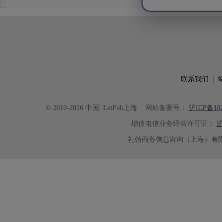
析及机理讨论之间的关系更加清晰
出的呈现。同时，编辑对英文语法
语言规范进行了细致修改，有效提
可读性。整个服务过程中沟通及时
具有针对性，为论文顺利投稿并发表于 Ad
了重要帮助。
联系我们
|
© 2010-2026 中国: LetPub上海
网站备案号：
沪ICP备102
增值电信业务经营许可证：
沪
礼翰商务信息咨询（上海）有限