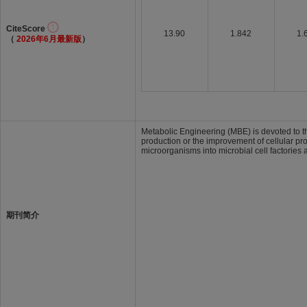
CiteScore
13.90
1.842
1.
（
2026年6月最新版
）
Metabolic Engineering (MBE) is devoted to th
production or the improvement of cellular p
microorganisms into microbial cell factories
期刊简介