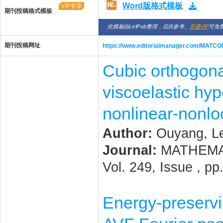
Word版格式模板
VIP专享
期刊投稿格式模板
此模板由LetPub整理，仅供参考。
开通VIP
可免
期刊投稿网址
https://www.editorialmanager.com/MATC
Cubic orthogonal
viscoelastic hyp
nonlinear-nonl
Author:
Ouyang, Lei
Journal:
MATHEMAT
Vol. 249, Issue , p
Energy-preservi