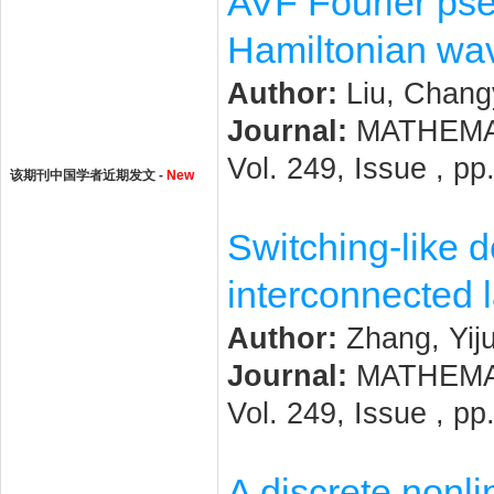
AVF Fourier pse
Hamiltonian wa
Author:
Liu, Changy
Journal:
MATHEMAT
Vol. 249, Issue , p
该期刊中国学者近期发文 -
New
Switching-like d
interconnected 
Author:
Zhang, Yij
Journal:
MATHEMAT
Vol. 249, Issue , p
A discrete nonli