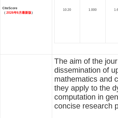
CiteScore
10.20
1.000
1.
（
2026年6月最新版
）
The aim of the jour
dissemination of up
mathematics and co
they apply to the d
computation in gen
concise research pa