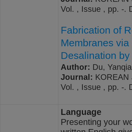
Vol. , Issue , pp. 
Fabrication of
Membranes via 
Desalination by
Author:
Du, Yanqian
Journal:
KOREAN J
Vol. , Issue , pp. 
Language
Presenting your wor
written English giv