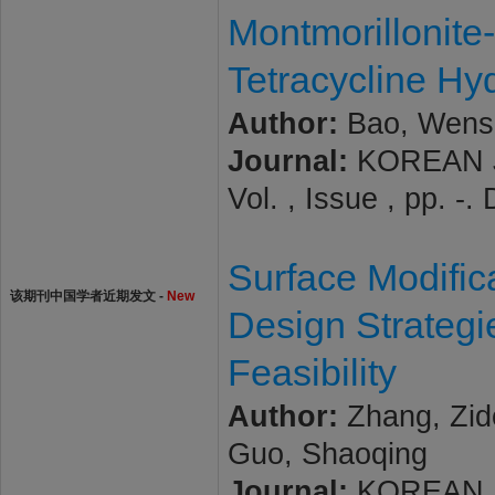
Montmorillonite
Tetracycline Hy
Author:
Bao, Wenshi
Journal:
KOREAN J
Vol. , Issue , pp. 
Surface Modific
该期刊中国学者近期发文 -
New
Design Strategi
Feasibility
Author:
Zhang, Zido
Guo, Shaoqing
Journal:
KOREAN J