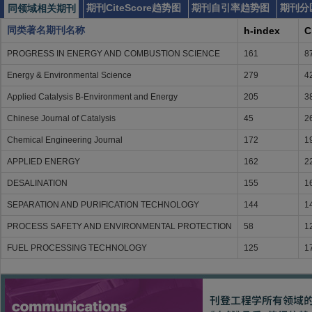
期刊CiteScore趋势图
期刊自引率趋势图
期刊分
同领域相关期刊
同类著名期刊名称
h-index
C
PROGRESS IN ENERGY AND COMBUSTION SCIENCE
161
8
Energy & Environmental Science
279
4
Applied Catalysis B-Environment and Energy
205
3
Chinese Journal of Catalysis
45
2
Chemical Engineering Journal
172
1
APPLIED ENERGY
162
2
DESALINATION
155
1
SEPARATION AND PURIFICATION TECHNOLOGY
144
1
PROCESS SAFETY AND ENVIRONMENTAL PROTECTION
58
1
FUEL PROCESSING TECHNOLOGY
125
1