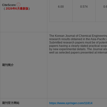
CiteScore
6.00
0.574
0.
（
2026年6月最新版
）
The Korean Journal of Chemical Engineering 
research results obtained in the Asia-Pacific
Submitted research papers must be of potentia
papers having a clearly stated practical sco
by new experimental details. The Journal als
well as selected papers presented at interna
期刊简介
期刊官方网站
https://www.springer.com/11814