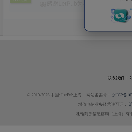
感谢LetPub为本论文提供专业
务。编辑结合论文中全光谱响应S
效应及界面电荷传输等研究内容，
论述逻辑进行了系统梳理，使研究
析及机理讨论之间的关系更加清晰
出的呈现。同时，编辑对英文语法
语言规范进行了细致修改，有效提
可读性。整个服务过程中沟通及时
具有针对性，为论文顺利投稿并发表于 Ad
了重要帮助。
联系我们
|
© 2010-2026 中国: LetPub上海
网站备案号：
沪ICP备102
增值电信业务经营许可证：
沪
礼翰商务信息咨询（上海）有限