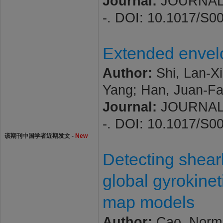
Journal:
JOURNAL O
-. DOI: 10.1017/S
Extended envelo
Author:
Shi, Lan-Xi
Yang; Han, Juan-F
Journal:
JOURNAL O
-. DOI: 10.1017/S
该期刊中国学者近期发文 -
New
Detecting shear
global gyrokinet
map models
Author:
Cao, Norma