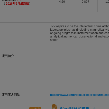
CiteScore
4.60
0.897
1.
（
2026年6月最新版
）
JPP aspires to be the intellectual home of t
laboratory plasmas (including magnetically c
ongoing progress in instrumentation and co
analytical, numerical, observational and expe
series.
期刊简介
期刊官方网站
https://www.cambridge.org/core/journals/j
Word版格式模板