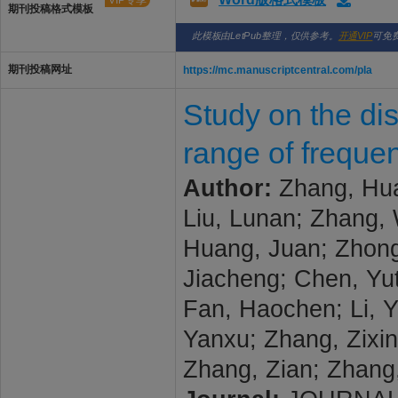
VIP专享
期刊投稿格式模板
此模板由LetPub整理，仅供参考。
开通VIP
可免
期刊投稿网址
https://mc.manuscriptcentral.com/pla
Study on the dis
range of freque
Author:
Zhang, Huap
Liu, Lunan; Zhang, 
Huang, Juan; Zhong,
Jiacheng; Chen, Yu
Fan, Haochen; Li, Y
Yanxu; Zhang, Zixin
Zhang, Zian; Zhang, 