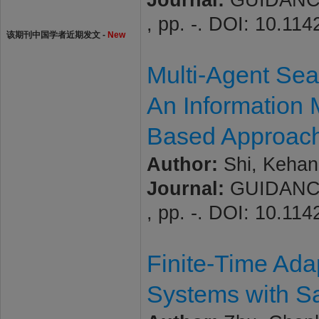
Journal:
GUIDANCE
, pp. -. DOI: 10.1
该期刊中国学者近期发文 -
New
Multi-Agent Sea
An Information 
Based Approac
Author:
Shi, Kehan
Journal:
GUIDANCE
, pp. -. DOI: 10.1
Finite-Time Ada
Systems with Sa