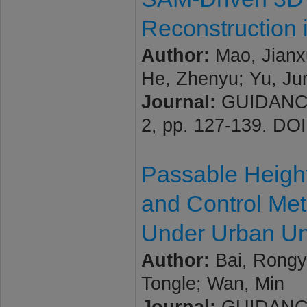
Reconstruction 
Author:
Mao, Jianx
He, Zhenyu; Yu, Ju
Journal:
GUIDANCE
2, pp. 127-139. D
Passable Height
and Control Me
Under Urban Und
Author:
Bai, Rongyi
Tongle; Wan, Min