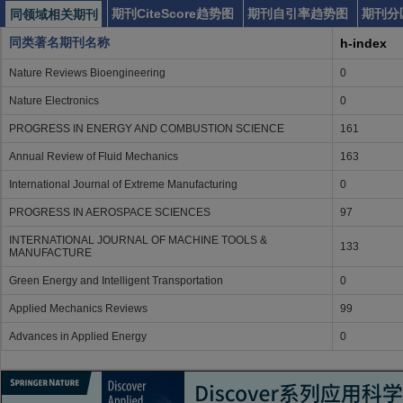
期刊CiteScore趋势图
期刊自引率趋势图
期刊分
同领域相关期刊
同类著名期刊名称
h-index
Nature Reviews Bioengineering
0
Nature Electronics
0
PROGRESS IN ENERGY AND COMBUSTION SCIENCE
161
Annual Review of Fluid Mechanics
163
International Journal of Extreme Manufacturing
0
PROGRESS IN AEROSPACE SCIENCES
97
INTERNATIONAL JOURNAL OF MACHINE TOOLS &
133
MANUFACTURE
Green Energy and Intelligent Transportation
0
Applied Mechanics Reviews
99
Advances in Applied Energy
0