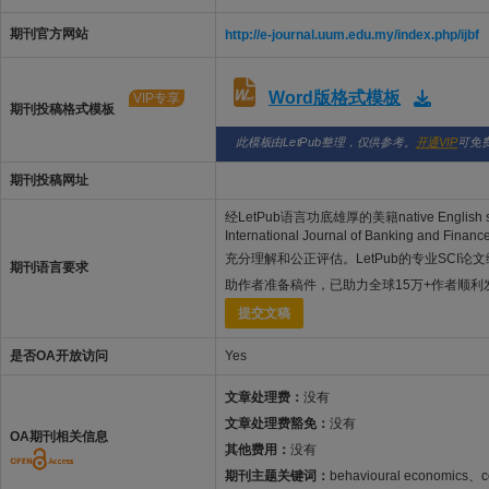
期刊官方网站
http://e-journal.uum.edu.my/index.php/ijbf
Word版格式模板
VIP专享
期刊投稿格式模板
此模板由LetPub整理，仅供参考。
开通VIP
可免
期刊投稿网址
经LetPub语言功底雄厚的美籍native English s
International Journal of Banking 
充分理解和公正评估。LetPub的专业SCI论
期刊语言要求
助作者准备稿件，已助力全球15万+作者顺
提交文稿
是否OA开放访问
Yes
文章处理费：
没有
文章处理费豁免：
没有
OA期刊相关信息
其他费用：
没有
期刊主题关键词：
behavioural economics、cor