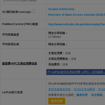
（
2023年12月旧的升级版
）
Scopus (CiteScore)
SCI期刊收录coverage
Directory of Open Access Journals (DOAJ
PubMed Central (PMC)链接
http://www.ncbi.nlm.nih.gov/nlmcatalo
网友分享经验：
平均审稿速度
21 Weeks
平均录用比例
网友分享经验：
文章处理费：
没有
文章处理费豁免：
没有
版面费
/
APC文章处理费信息
其他费用：
没有
LetPub提供文章处理费（APC）支持服务
经LetPub编辑的稿件平均录用比例是未经润色
资深专家修改润色
，
SCI论文专业翻译
，
SC
LetPub助力发表
快看看作者怎么说吧：
服务好评
论文致谢
提交文稿