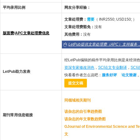
平均录用比例
网友分享经验：
文章处理费：
需要
（ INR2550; USD150; ）
文章处理费豁免：
没有
版面费
/
APC文章处理费信息
其他费用：
没有
LetPub提供文章处理费（APC）支持服务
经LetPub编辑的稿件平均录用比例是未经润色
资深专家修改润色
，
SCI论文专业翻译
，
SC
LetPub助力发表
快看看作者怎么说吧：
服务好评
论文致谢
提交文稿
同领域相关期刊
该杂志的自引率趋势图
期刊常用信息链接
该杂志的年文章数趋势图
GJournal of Environmental Science
文