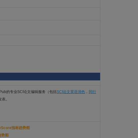
Pub的专业SCI论文编辑服务（包括
SCI论文英语润色
，
同行
利发表。
iteScore指标趋势图
表趋势图