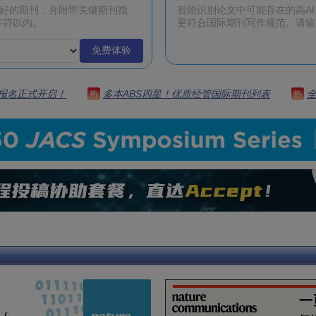
免费体验
 | 报名正式开启！
多本ABS四星！优质经管国际期刊列表
热
热