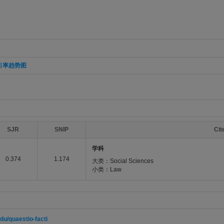
引率趋势图
SJR
SNIP
Ci
学科
0.374
1.174
大类：Social Sciences
小类：Law
edu/quaestio-facti