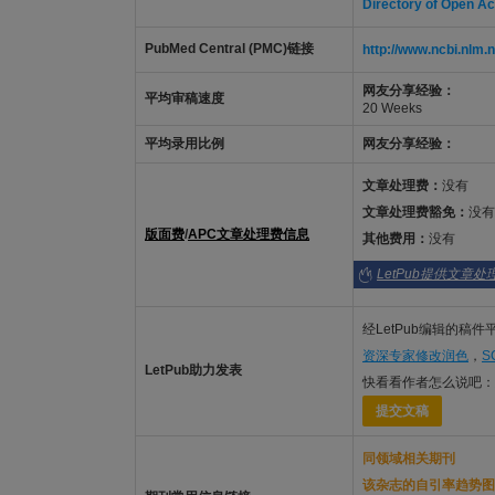
Directory of Open A
PubMed Central (PMC)链接
http://www.ncbi.nl
网友分享经验：
平均审稿速度
20 Weeks
平均录用比例
网友分享经验：
文章处理费：
没有
文章处理费豁免：
没有
版面费
/
APC文章处理费信息
其他费用：
没有
LetPub提供文章
经LetPub编辑的稿
资深专家修改润色
，
S
LetPub助力发表
快看看作者怎么说吧：
提交文稿
同领域相关期刊
该杂志的自引率趋势图