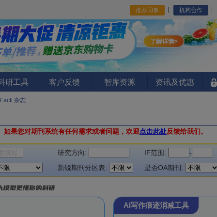
推荐同事
机构合作
I科研工具
客户反馈
智库资源
资讯及优惠
 Facti 杂志
。
如果您对期刊系统有任何需求或者问题，欢迎
点击此处
反馈给我们。
研究方向:
IF范围:
-
新锐期刊分区表:
是否OA期刊:
AI写作痕迹消减工具