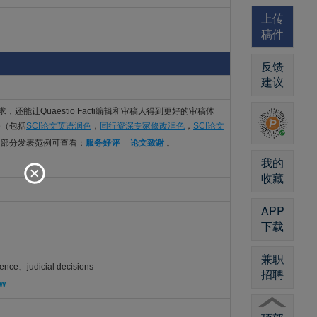
上传
稿件
反馈
建议
语言要求，还能让Quaestio Facti编辑和审稿人得到更好的审稿体
务（包括
SCI论文英语润色
，
同行资深专家修改润色
，
SCI论文
。部分发表范例可查看：
服务好评
论文致谢
。
我的
收藏
APP
下载
兼职
ence、judicial decisions
招聘
ew