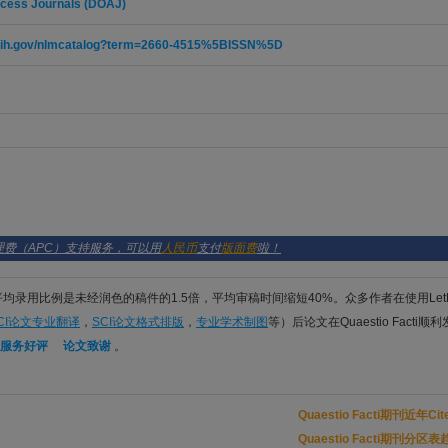
ccess Journals (DOAJ)
m.nih.gov/nlmcatalog?term=2660-4515%5BISSN%5D
处理费（APC）支持服务，可以用
人民币
支付
版面费
啦！
件平均录用比例是未经润色的稿件的1.5倍，平均审稿时间缩短40%。众多作者在使用Let
CI论文专业翻译
，
SCI论文格式排版
，
专业学术制图
等）后论文在Quaestio Facti顺
服务好评
论文致谢
。
Quaestio Facti期刊近年C
Quaestio Facti期刊分区