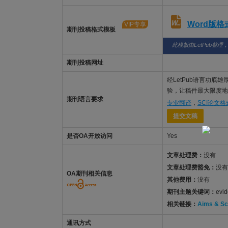
Word版
VIP专享
期刊投稿格式模板
此模板由LetPub整理
期刊投稿网址
经LetPub语言功底雄厚的
验，让稿件最大限度地被Q
期刊语言要求
专业翻译
，
SCI论文
提交文稿
是否OA开放访问
Yes
文章处理费：
没有
文章处理费豁免：
没有
OA期刊相关信息
其他费用：
没有
期刊主题关键词：
evid
相关链接：
Aims & S
通讯方式