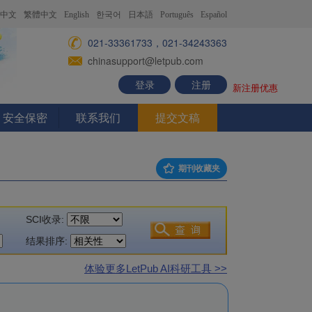
中文
繁體中文
English
한국어
日本語
Português
Español
021-33361733，021-34243363
chinasupport@letpub.com
登录
注册
新注册优惠
安全保密
联系我们
提交文稿
期刊收藏夹
SCI收录:
结果排序:
体验更多LetPub AI科研工具 >>