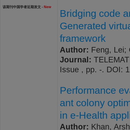
该期刊中国学者近期发文 -
New
Bridging code an
Generated virt
framework
Author:
Feng, Lei;
Journal:
TELEMATI
Issue , pp. -. DOI: 
Performance eva
ant colony optim
in e-Health appl
Author:
Khan, Arsha