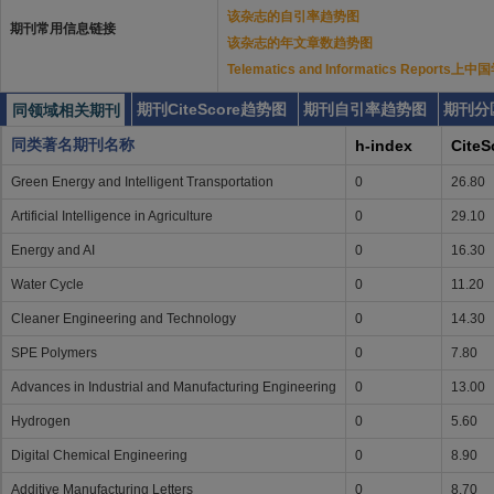
该杂志的自引率趋势图
期刊常用信息链接
该杂志的年文章数趋势图
Telematics and Informatics Repor
期刊CiteScore趋势图
期刊自引率趋势图
期刊分
同领域相关期刊
同类著名期刊名称
h-index
CiteS
Green Energy and Intelligent Transportation
0
26.80
Artificial Intelligence in Agriculture
0
29.10
Energy and AI
0
16.30
Water Cycle
0
11.20
Cleaner Engineering and Technology
0
14.30
SPE Polymers
0
7.80
Advances in Industrial and Manufacturing Engineering
0
13.00
Hydrogen
0
5.60
Digital Chemical Engineering
0
8.90
Additive Manufacturing Letters
0
8.70