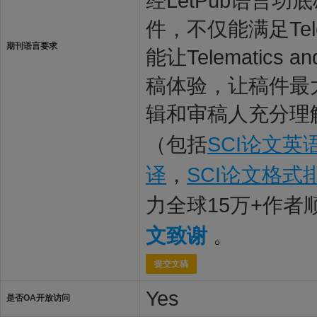
经LetPub语言功底雄
件，不仅能满足Telema
期刊语言要求
能让Telematics 
稿体验，让稿件最大限度地被
辑和审稿人充分理解
（包括
SCI论文英
译
，
SCI论文格式
力全球15万+作
文致谢
。
提交文稿
Yes
是否OA开放访问