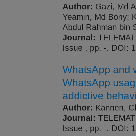
Author:
Gazi, Md A
Yeamin, Md Bony; K
Abdul Rahman bin S.
Journal:
TELEMATI
Issue , pp. -. DOI: 
WhatsApp and w
WhatsApp usage
addictive behav
Author:
Kannen, Chr
Journal:
TELEMATI
Issue , pp. -. DOI: 