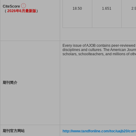
CiteScore
18.50
1.651
2.
（
2026年6月最新版
）
Every issue of AJOB contains peer-reviewed 
disciplines and cultures. The American Journ
scholars, schoolteachers, and millions of oth
期刊简介
期刊官方网站
http://www.tandfonline.com/toc/uajb20/cur