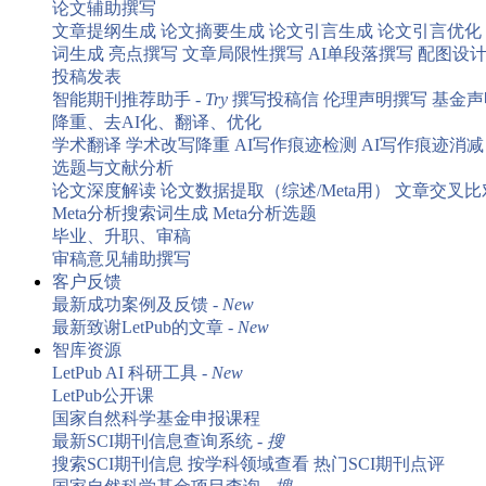
论文辅助撰写
文章提纲生成
论文摘要生成
论文引言生成
论文引言优化
词生成
亮点撰写
文章局限性撰写
AI单段落撰写
配图设
投稿发表
智能期刊推荐助手 -
Try
撰写投稿信
伦理声明撰写
基金声
降重、去AI化、翻译、优化
学术翻译
学术改写降重
AI写作痕迹检测
AI写作痕迹消减 
选题与文献分析
论文深度解读
论文数据提取（综述/Meta用）
文章交叉比
Meta分析搜索词生成
Meta分析选题
毕业、升职、审稿
审稿意见辅助撰写
客户反馈
最新成功案例及反馈 -
New
最新致谢LetPub的文章 -
New
智库资源
LetPub AI 科研工具 -
New
LetPub公开课
国家自然科学基金申报课程
最新SCI期刊信息查询系统 -
搜
搜索SCI期刊信息
按学科领域查看
热门SCI期刊点评