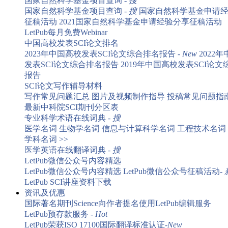
国家自然科学基金项目查询 -
搜
国家自然科学基金项目查询 -
搜
国家自然科学基金申请
征稿活动
2021国家自然科学基金申请经验分享征稿活动
LetPub每月免费Webinar
中国高校发表SCI论文排名
2023年中国高校发表SCI论文综合排名报告 -
New
2022
发表SCI论文综合排名报告
2019年中国高校发表SCI论
报告
SCI论文写作辅导材料
写作常见问题汇总
图片及视频制作指导
投稿常见问题指
最新中科院SCI期刊分区表
专业科学术语在线词典 -
搜
医学名词
生物学名词
信息与计算科学名词
工程技术名词
学科名词 >>
医学英语在线翻译词典 -
搜
LetPub微信公众号内容精选
LetPub微信公众号内容精选
LetPub微信公众号征稿活动-
LetPub SCI讲座资料下载
资讯及优惠
国际著名期刊Science向作者提名使用LetPub编辑服务
LetPub预存款服务 -
Hot
LetPub荣获ISO 17100国际翻译标准认证-
New