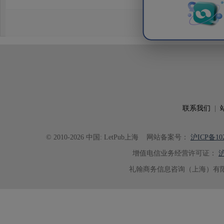
效应及界面电荷传输等研究内容，
论述逻辑进行了系统梳理，使研究
析及机理讨论之间的关系更加清晰
出的呈现。同时，编辑对英文语法
语言规范进行了细致修改，有效提
可读性。整个服务过程中沟通及时
具有针对性，为论文顺利投稿并发表于 Ad
了重要帮助。
联系我们
|
© 2010-2026 中国: LetPub上海
网站备案号：
沪ICP备102
增值电信业务经营许可证：
沪
礼翰商务信息咨询（上海）有限