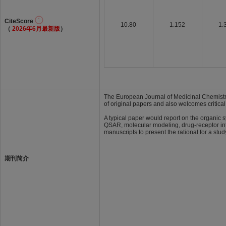
CiteScore
10.80
1.152
1.
（
2026年6月最新版
）
The European Journal of Medicinal Chemistry i
of original papers and also welcomes critica
A typical paper would report on the organic 
QSAR, molecular modeling, drug-receptor int
manuscripts to present the rational for a stu
期刊简介