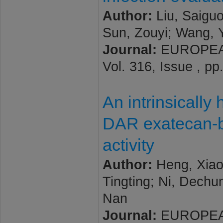
Author:
Liu, Saiguo
Sun, Zouyi; Wang, Y
Journal:
EUROPEAN
Vol. 316, Issue , p
An intrinsically 
DAR exatecan-b
activity
Author:
Heng, Xiao
Tingting; Ni, Dechu
Nan
Journal:
EUROPEAN