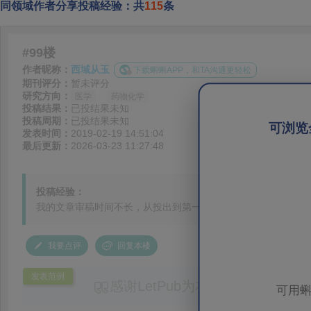
同领域作者分享投稿经验：共
115
条
#99楼
作者昵称：
西域从玉
下载蝌蝌APP，和TA沟通更轻松
期刊评分：
暂未评分
研究方向：
医学
药物化学
投稿结果：
已投结果未知
投稿周期：
已投结果未知
可浏览
发表时间：
2019-02-19 14:51:04
最后更新：
2026-03-23 11:27:48
投稿经验：
我的文章审稿时间不长，从投出到第一次得到消息正好一个月，
我要点评
回复本楼
发表范例
感谢LetPub为本论文提供专业
可用蝌
务。编辑结合论文中全光谱响应S