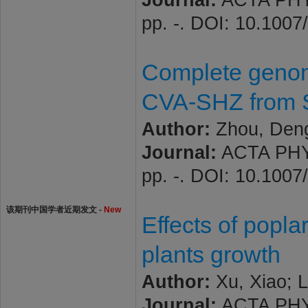
Journal:
ACTA PHYS
pp. -. DOI: 10.100
Complete genome
CVA-SHZ from Sh
Author:
Zhou, Deng
Journal:
ACTA PHYS
pp. -. DOI: 10.100
该期刊中国学者近期发文 -
New
Effects of popla
plants growth
Author:
Xu, Xiao; L
Journal:
ACTA PHYS