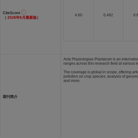
CiteScore
4.60
0.492
0.
（
2026年6月最新版
）
Acta Physiologiae Plantarum is an internatio
ranges across this research field at various l
The coverage is global in scope, offering art
pollution on crop species; analysis of genomi
and more.
期刊简介