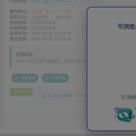
作者昵称：
朱波
下载蝌蝌APP，和TA沟通更轻松
期刊评分：
8.0
研究方向：
农林科学
植物科学
投稿结果：
已投结果未知
可浏览
投稿周期：
已投结果未知
发表时间：
2025-08-22 12:12:20
最后更新：
2025-08-22 12:12:20
投稿经验：
24年10月三审小修修回，到现在快10个月了，一直with edit
我要点评
回复本楼
发表范例
LetPub润色
的非常好，速度也很快，后期还包
可用蝌