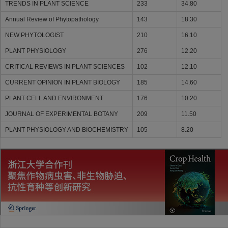
TRENDS IN PLANT SCIENCE
233
34.80
Annual Review of Phytopathology
143
18.30
NEW PHYTOLOGIST
210
16.10
PLANT PHYSIOLOGY
276
12.20
CRITICAL REVIEWS IN PLANT SCIENCES
102
12.10
CURRENT OPINION IN PLANT BIOLOGY
185
14.60
PLANT CELL AND ENVIRONMENT
176
10.20
JOURNAL OF EXPERIMENTAL BOTANY
209
11.50
PLANT PHYSIOLOGY AND BIOCHEMISTRY
105
8.20