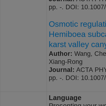
pp. -. DOI: 10.100
Osmotic regulati
Hemiboea subcap
karst valley ca
Author:
Wang, Chen
Xiang-Rong
Journal:
ACTA PHYS
pp. -. DOI: 10.100
Language
Presenting your wor