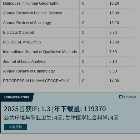
Dialogues in Human Geography
0
10.20
Annual Review of Political Science
0
15.00
Annual Review of Sociology
0
13.10
Big Data & Society
0
9.70
POLITICAL ANALYSIS
0
13.50
International Journal of Qualitative Methods
0
7.60
Journal of Legal Analysis
0
6.10
Annual Review of Criminology
0
8.50
PROGRESS IN HUMAN GEOGRAPHY
0
14.90