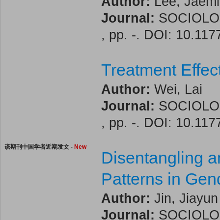
Author:
Lee, Jaemin
Journal:
SOCIOLOG
, pp. -. DOI: 10.1
Treatment Effec
Author:
Wei, Lai
Journal:
SOCIOLOG
, pp. -. DOI: 10.1
该期刊中国学者近期发文 -
New
Disentangling 
Patterns in Gend
Author:
Jin, Jiayun
Journal:
SOCIOLOG