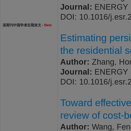
Journal:
ENERGY ST
DOI: 10.1016/j.esr
该期刊中国学者近期发文 -
New
Estimating persis
the residential 
Author:
Zhang, Ho
Journal:
ENERGY ST
DOI: 10.1016/j.esr
Toward effective
review of cost-b
Author:
Wang, Feng