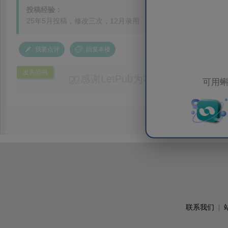
投稿经验：
25年5月投稿，修改三次，12月录用
我要点评
回复本楼
发表范例
感谢LetPub为本论文提供专业
可用蝌
务。编辑结合论文中全光谱响应S
效应及界面电荷传输等研究内容，
论述逻辑进行了系统梳理，使研究
析及机理讨论之间的关系更加清晰
出的呈现。同时，编辑对英文语法
语言规范进行了细致修改，有效提
可读性。整个服务过程中沟通及时
具有针对性，为论文顺利投稿并发表于 Ad
了重要帮助。
联系我们
|