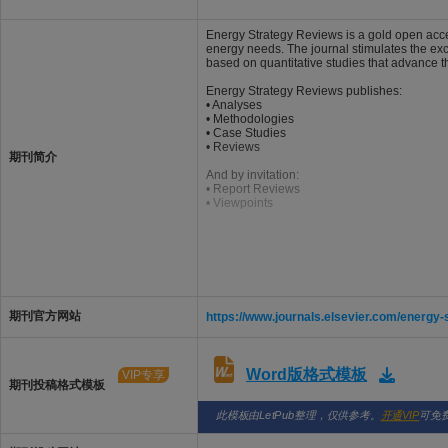
Energy Strategy Reviews is a gold open acces
energy needs. The journal stimulates the ex
based on quantitative studies that advance t
Energy Strategy Reviews publishes:
• Analyses
• Methodologies
• Case Studies
• Reviews
期刊简介
And by invitation:
• Report Reviews
• Viewpoints
期刊官方网站
https://www.journals.elsevier.com/energy-
Word版格式模板
VIP专享
期刊投稿格式模板
此模板由LetPub整理，仅供参考。
开通VIP
可免