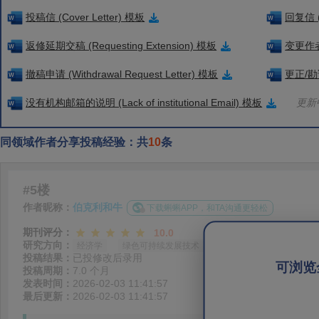
投稿信 (Cover Letter) 模板
回复信 (
返修延期交稿 (Requesting Extension) 模板
变更作者信
撤稿申请 (Withdrawal Request Letter) 模板
更正/勘误
没有机构邮箱的说明 (Lack of institutional Email) 模板
更新中
同领域作者分享投稿经验：共
10
条
#5楼
作者昵称：
伯克利和牛
下载蝌蝌APP，和TA沟通更轻松
期刊评分：
10.0
研究方向：
经济学
绿色可持续发展技术
投稿结果：
已投修改后录用
可浏览
投稿周期：
7.0 个月
发表时间：
2026-02-03 11:41:57
最后更新：
2026-02-03 11:41:57