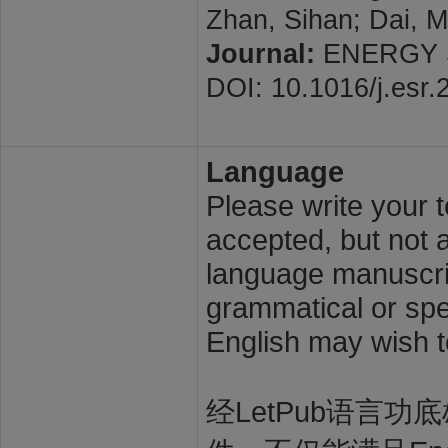
Zhan, Sihan; Dai, M
Journal:
ENERGY ST
DOI: 10.1016/j.esr
Language
Please write your t
accepted, but not a
language manuscrip
grammatical or spel
English may wish t
经LetPub语言功底雄