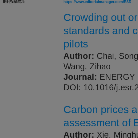
期刊投稿网址
https://www.editorialmanager.com/ESR
Crowding out o
standards and c
pilots
Author:
Chai, Song;
Wang, Zihao
Journal:
ENERGY ST
DOI: 10.1016/j.esr
Carbon prices a
assessment of 
Author:
Xie, Minghu