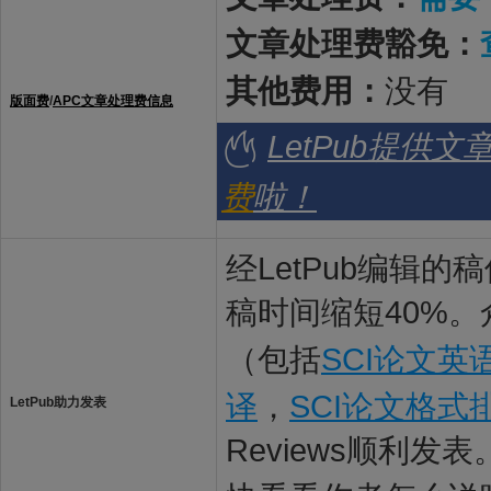
文章处理费豁免：
其他费用：
没有
版面费
/
APC文章处理费信息
LetPub提供
费
啦！
经LetPub编辑
稿时间缩短40%。
（包括
SCI论文英
译
，
SCI论文格式
LetPub助力发表
Reviews顺利发表