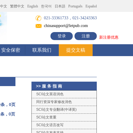
中文
繁體中文
English
한국어
日本語
Português
Español
021-33361733，021-34243363
chinasupport@letpub.com
登录
注册
新注册优惠
安全保密
联系我们
提交文稿
>> 服 务 指 南
SCI论文英语润色
同行资深专家修改润色
0条，0页
SCI论文专业翻译(中译英)
0条，0页
SCI论文查重
SCI论文语言改写
SCI论文发表支持