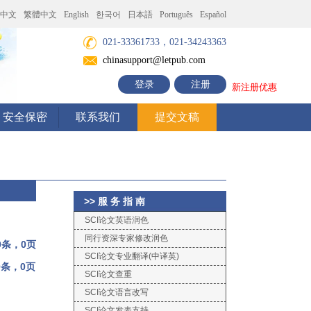
中文
繁體中文
English
한국어
日本語
Português
Español
021-33361733，021-34243363
chinasupport@letpub.com
登录
注册
新注册优惠
安全保密
联系我们
提交文稿
>> 服 务 指 南
SCI论文英语润色
同行资深专家修改润色
0条，0页
SCI论文专业翻译(中译英)
0条，0页
SCI论文查重
SCI论文语言改写
SCI论文发表支持