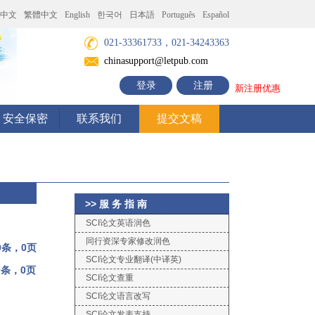
中文
繁體中文
English
한국어
日本語
Português
Español
021-33361733，021-34243363
chinasupport@letpub.com
登录
注册
新注册优惠
安全保密
联系我们
提交文稿
>> 服 务 指 南
SCI论文英语润色
同行资深专家修改润色
0条，0页
SCI论文专业翻译(中译英)
0条，0页
SCI论文查重
SCI论文语言改写
SCI论文发表支持