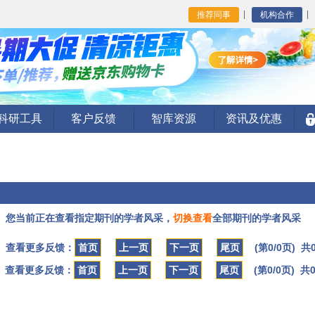
推荐同事
机构合作
I科研工具
客户反馈
智库资源
资讯及优惠
您当前正在查看指定期刊的学者风采，
切换查看
全部期刊的学者风采
查看更多反馈：
首页
上一页
下一页
尾页
(第0/0页) 共
查看更多反馈：
首页
上一页
下一页
尾页
(第0/0页) 共