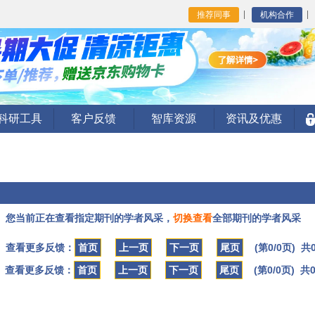
推荐同事
机构合作
I科研工具
客户反馈
智库资源
资讯及优惠
您当前正在查看指定期刊的学者风采，
切换查看
全部期刊的学者风采
查看更多反馈：
首页
上一页
下一页
尾页
(第0/0页) 共
查看更多反馈：
首页
上一页
下一页
尾页
(第0/0页) 共