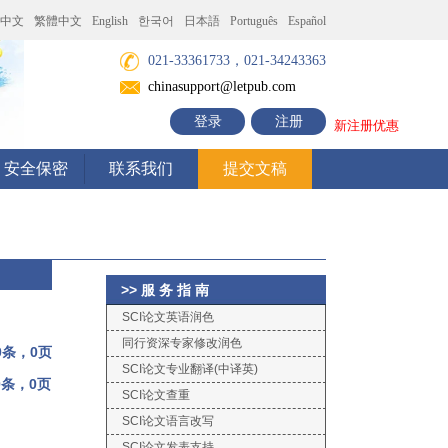
中文
繁體中文
English
한국어
日本語
Português
Español
021-33361733，021-34243363
chinasupport@letpub.com
登录
注册
新注册优惠
安全保密
联系我们
提交文稿
>> 服 务 指 南
SCI论文英语润色
同行资深专家修改润色
0条，0页
SCI论文专业翻译(中译英)
0条，0页
SCI论文查重
SCI论文语言改写
SCI论文发表支持