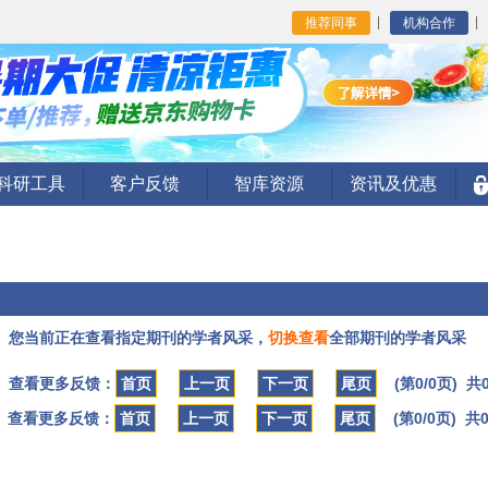
推荐同事
机构合作
I科研工具
客户反馈
智库资源
资讯及优惠
您当前正在查看指定期刊的学者风采，
切换查看
全部期刊的学者风采
查看更多反馈：
首页
上一页
下一页
尾页
(第0/0页) 共
查看更多反馈：
首页
上一页
下一页
尾页
(第0/0页) 共