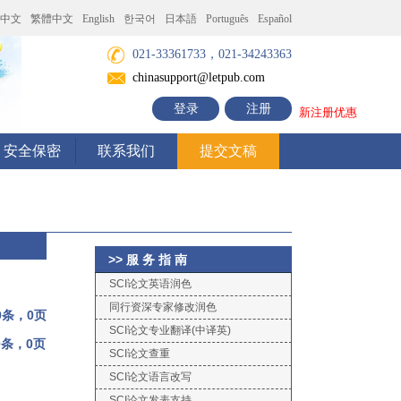
中文
繁體中文
English
한국어
日本語
Português
Español
021-33361733，021-34243363
chinasupport@letpub.com
登录
注册
新注册优惠
安全保密
联系我们
提交文稿
>> 服 务 指 南
SCI论文英语润色
同行资深专家修改润色
0条，0页
SCI论文专业翻译(中译英)
0条，0页
SCI论文查重
SCI论文语言改写
SCI论文发表支持