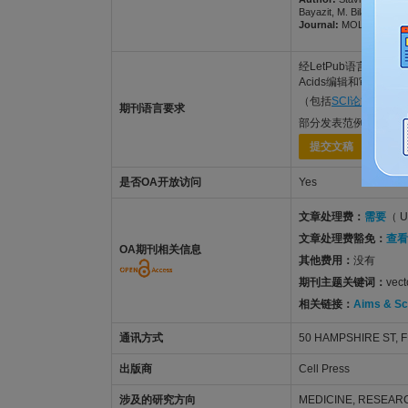
Bayazit, M. Bilal; Hesle
Journal:
MOLECULAR THE
经LetPub语言功底雄厚的美
Acids编辑和审稿人得到
（包括
SCI论文英语润
期刊语言要求
部分发表范例可查看：
提交文稿
是否OA开放访问
Yes
文章处理费：
需要
（ U
文章处理费豁免：
查看
OA期刊相关信息
其他费用：
没有
期刊主题关键词：
vec
相关链接：
Aims & S
通讯方式
50 HAMPSHIRE ST, F
出版商
Cell Press
涉及的研究方向
MEDICINE, RESEAR