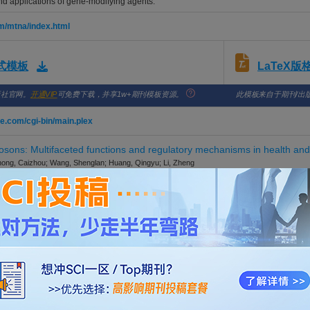
nd applications of gene-modifying agents.
m/mtna/index.html
LaTeX
格式模板
版社官网。
开通VIP
可免费下载，并享1w+期刊模板资源。
此模板来自于期刊/出
re.com/cgi-bin/main.plex
osons: Multifaceted functions and regulatory mechanisms in health an
hong, Caizhou; Wang, Shenglan; Huang, Qingyu; Li, Zheng
RAPY NUCLEIC ACIDS. 2026; Vol. 37, Issue 2, pp. -. DOI: 10.1016/j.omtn.2026.102934
odel-powered platform to inform the development of GalNAc-conjugate
iao, Ying; Cao, Kangna; Zhang, Ruijie; Yan, Xiaoyu
RAPY NUCLEIC ACIDS. 2026; Vol. 37, Issue 2, pp. -. DOI: 10.1016/j.omtn.2026.102936
ource platform for rapid drug discovery of gapmer antisense oligonucl
Liu, Hao; Cong, Dezi; Dong, Ao; Wang, Yuhang; Bi, Jingyi; Guo, Shijie; Yang, Juan; Wang, Xi
RAPY NUCLEIC ACIDS. 2026; Vol. 37, Issue 2, pp. -. DOI: 10.1016/j.omtn.2026.102933
and distal nerve Schwann cell biodistribution in mice and NHPs to suppo
 Wallace, Lindsay M.; Thangaraj, Merlin P.; Taylor, Noah K.; Kagiava, Alexia; Papacharalambo