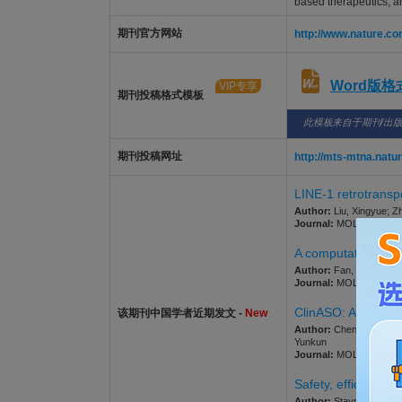
based therapeutics, a
期刊官方网站
http://www.nature.co
Word版
VIP专享
期刊投稿格式模板
此模板来自于期刊/出
期刊投稿网址
http://mts-mtna.natu
LINE-1 retrotransp
Author:
Liu, Xingyue; Z
Journal:
MOLECULAR THE
A computational m
Author:
Fan, Xiaoqing; X
Journal:
MOLECULAR THE
ClinASO: An open-s
该期刊中国学者近期发文 -
New
Author:
Chen, Shunkai; 
Yunkun
Journal:
MOLECULAR THE
Safety, efficacy, 
Author:
Stavrou, Marina;