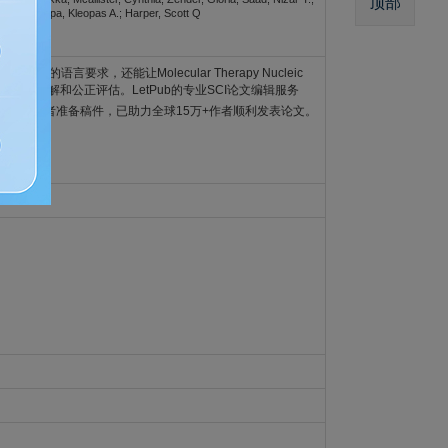
顶部
achel; Kleopa, Kleopas A.; Harper, Scott Q
c Acids的语言要求，还能让Molecular Therapy Nucleic
辑和审稿人充分理解和公正评估。LetPub的专业SCI论文编辑服务
）帮助作者准备稿件，已助力全球15万+作者顺利发表论文。