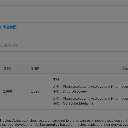
引率趋势图
285]收集提供
SJR
SNIP
Ci
学科
大类：Pharmacology, Toxicology and Pharmaceu
2.068
1.096
小类：Drug Discovery
大类：Pharmacology, Toxicology and Pharmaceu
小类：Molecular Medicine
ucleic Acids publishes research targeted to the advances in nucleic acid-based the
s include: development of therapeutics based on nucleic acids and their derivative