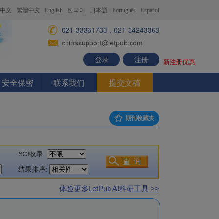
中文
繁體中文
English
한국어
日本語
Português
Español
021-33361733，021-34243363
chinasupport@letpub.com
登录
注册
新注册优惠
安全保密
联系我们
提交文稿
期刊收藏夹
SCI收录:
结果排序:
体验更多LetPub AI科研工具 >>