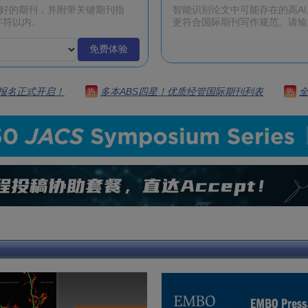
免费体验
 | 报名正式开启！
多本ABS四星！优质经管国际期刊列表
热
热