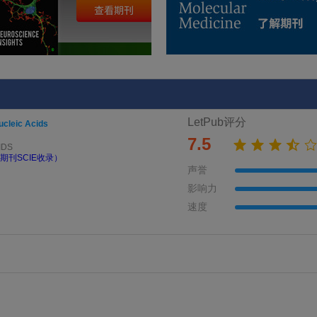
LetPub评分
ucleic Acids
7.5
IDS
期刊SCIE收录）
声誉
影响力
速度