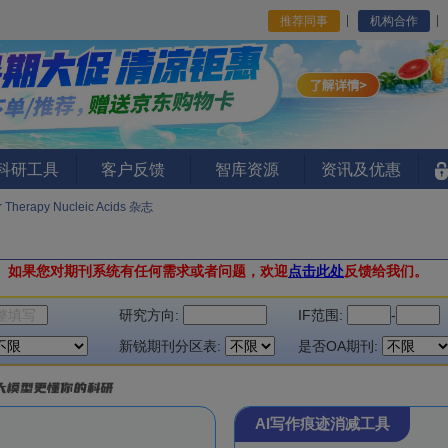
推荐同事
机构合作
I科研工具
客户反馈
智库资源
资讯及优惠
r Therapy Nucleic Acids 杂志
。
如果您对期刊系统有任何需求或者问题，欢迎
点击此处
反馈给我们。
研究方向:
IF范围:
-
新锐期刊分区表:
是否OA期刊:
AI写作痕迹消减工具