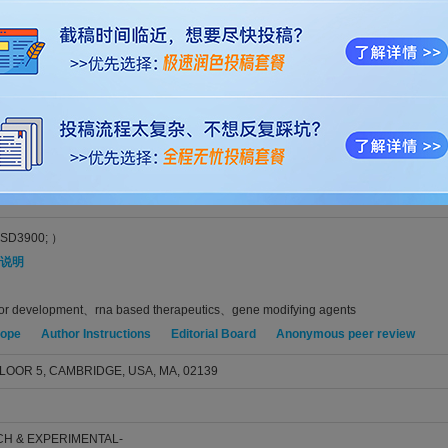
grave, Amanda; Tryfonos, Christina; Richter, Jan; Zetterberg, Henrik; Price, Brian; Salzman, R
RAPY NUCLEIC ACIDS. 2026; Vol. 37, Issue 2, pp. -. DOI: 10.1016/j.omtn.2026.102881
籍native English speaker精心编辑的稿件，不仅能满足Molecular Therapy Nuclei
更好的审稿体验，让稿件最大限度地被Molecular Therapy Nucleic Acids编
色
，
同行资深专家修改润色
，
SCI论文专业翻译
，
SCI论文格式排版
，
专业学术制图
等
服务好评
论文致谢
（3篇）
。
SD3900; ）
说明
tor development、rna based therapeutics、gene modifying agents
cope
Author Instructions
Editorial Board
Anonymous peer review
LOOR 5, CAMBRIDGE, USA, MA, 02139
CH & EXPERIMENTAL-