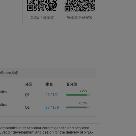
iOS版下载安装
安卓版下载安装
teScore排名
分区
排名
百分位
86%
tics
Q1
23 / 161
85%
tics
Q1
27 / 179
rapeutics to treat and/or correct genetic and acquired
s, vector development and design for the delivery of RNA-