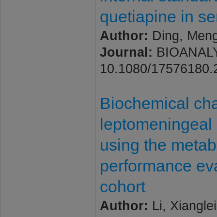
quetiapine in s
Author:
Ding, Mengl
Journal:
BIOANALYSI
10.1080/17576180.
Biochemical char
leptomeningeal 
using the metab
performance eval
cohort
Author:
Li, Xiangle