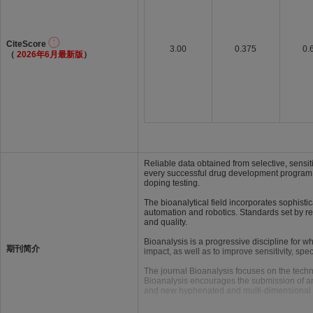
CiteScore
3.00
0.375
0.
（
2026年6月最新版
）
Reliable data obtained from selective, sensit
every successful drug development program. 
doping testing.
The bioanalytical field incorporates sophis
automation and robotics. Standards set by 
and quality.
Bioanalysis is a progressive discipline for 
期刊简介
impact, as well as to improve sensitivity, spe
The journal Bioanalysis focuses on the techn
Bioanalysis encourages the submission of arti
and new hyphenated and multi-dimensional 
Bioanalysis delivers essential information in