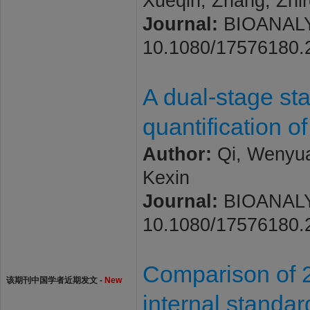
Xueqin; Zhang, Zhi
Journal:
BIOANALYSI
10.1080/17576180.
A dual-stage st
quantification 
Author:
Qi, Wenyuan
Kexin
Journal:
BIOANALYSI
10.1080/17576180.
Comparison of 
该期刊中国学者近期发文 -
New
internal standar