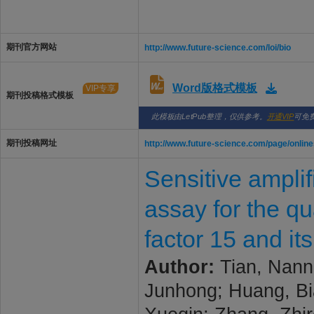
providing an authoritative but accessible for
期刊官方网站
http://www.future-science.com/loi/bio
Word版格式模板
VIP专享
期刊投稿格式模板
此模板由LetPub整理，仅供参考。
开通VIP
可免
期刊投稿网址
http://www.future-science.com/page/onlin
Sensitive ampli
assay for the qu
factor 15 and it
Author:
Tian, Nann
Junhong; Huang, Bi