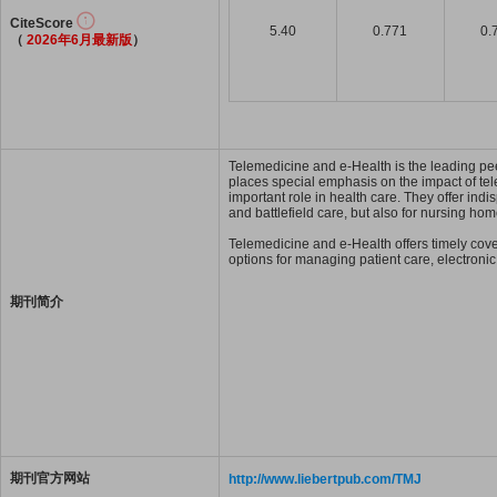
CiteScore
5.40
0.771
0.
（
2026年6月最新版
）
Telemedicine and e-Health is the leading pee
places special emphasis on the impact of tel
important role in health care. They offer in
and battlefield care, but also for nursing home
Telemedicine and e-Health offers timely cove
options for managing patient care, electronic
期刊简介
期刊官方网站
http://www.liebertpub.com/TMJ