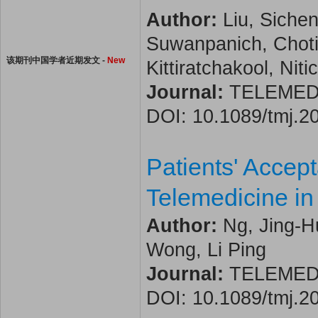
Author:
Liu, Siche
Suwanpanich, Choti
该期刊中国学者近期发文 -
New
Kittiratchakool, Ni
Journal:
TELEMEDIC
DOI: 10.1089/tmj.2
Patients' Accept
Telemedicine i
Author:
Ng, Jing-Hu
Wong, Li Ping
Journal:
TELEMEDIC
DOI: 10.1089/tmj.2