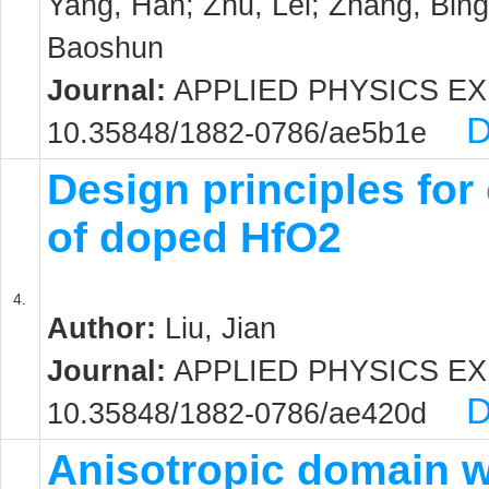
Yang, Han; Zhu, Lei; Zhang, Bin
Baoshun
Journal:
APPLIED PHYSICS EXPRE
D
10.35848/1882-0786/ae5b1e
Design principles for
of doped HfO2
4.
Author:
Liu, Jian
Journal:
APPLIED PHYSICS EXPRE
D
10.35848/1882-0786/ae420d
Anisotropic domain w