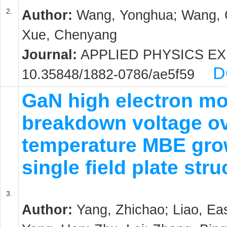
2.
Author:
Wang, Yonghua; Wang, Ch
Xue, Chenyang
Journal:
APPLIED PHYSICS EXPRE
D
10.35848/1882-0786/ae5f59
GaN high electron mob
breakdown voltage ov
temperature MBE grow
single field plate str
3.
Author:
Yang, Zhichao; Liao, Ea