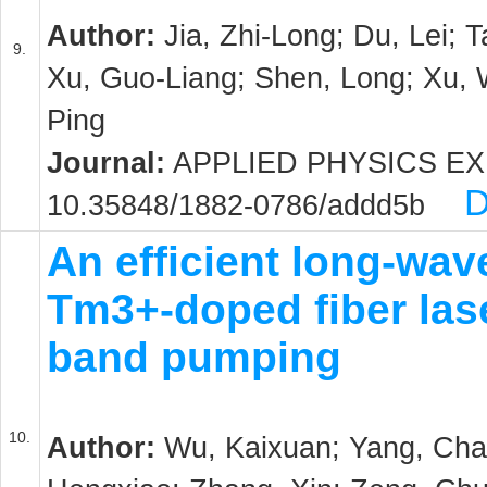
Author:
Jia, Zhi-Long; Du, Lei; 
9.
Xu, Guo-Liang; Shen, Long; Xu,
Ping
Journal:
APPLIED PHYSICS EXPRE
D
10.35848/1882-0786/addd5b
An efficient long-wa
Tm3+-doped fiber las
band pumping
10.
Author:
Wu, Kaixuan; Yang, Cha