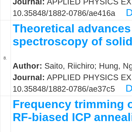
Journal:
APPLIED PHYSICS EXPRE
D
10.35848/1882-0786/ae416a
Theoretical advance
spectroscopy of soli
8.
Author:
Saito, Riichiro; Hung, N
Journal:
APPLIED PHYSICS EXPRE
D
10.35848/1882-0786/ae37c5
Frequency trimming o
RF-biased ICP anneal