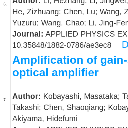
Author:
Li, Hezhang; Li, Jingwei
6.
He, Zizhuang; Chen, Lu; Wang, Z
Yuzuru; Wang, Chao; Li, Jing-Fe
Journal:
APPLIED PHYSICS EXPRE
D
10.35848/1882-0786/ae3ec8
Amplification of gai
optical amplifier
Author:
Kobayashi, Masataka; Ta
7.
Takashi; Chen, Shaoqiang; Kobay
Akiyama, Hidefumi