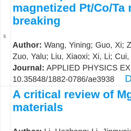
magnetized Pt/Co/Ta m
breaking
5.
Author:
Wang, Yining; Guo, Xi; Z
Zuo, Yalu; Liu, Xiaoxi; Xi, Li; Cu
Journal:
APPLIED PHYSICS EXPRE
D
10.35848/1882-0786/ae3938
A critical review of 
materials