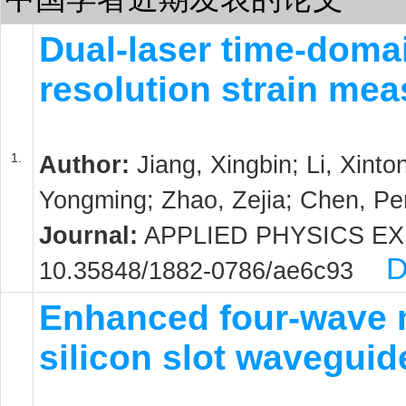
Dual-laser time-domai
resolution strain me
1.
Author:
Jiang, Xingbin; Li, Xinto
Yongming; Zhao, Zejia; Chen, Pe
Journal:
APPLIED PHYSICS EXPRE
D
10.35848/1882-0786/ae6c93
Enhanced four-wave m
silicon slot waveguid