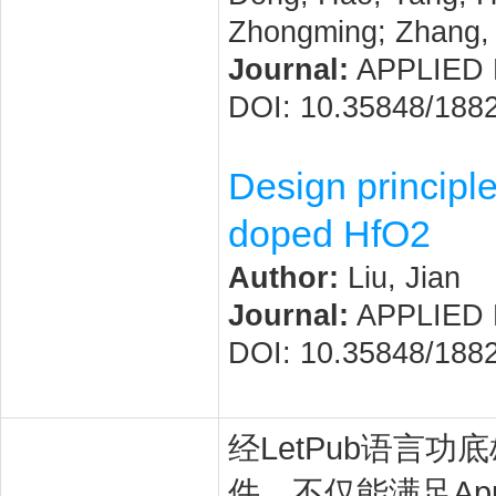
Zhongming; Zhang,
Journal:
APPLIED P
DOI: 10.35848/188
Design principle
doped HfO2
Author:
Liu, Jian
Journal:
APPLIED P
DOI: 10.35848/188
经LetPub语言功底雄
件，不仅能满足Appli