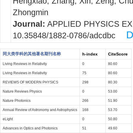
Hengxiao; Zhang, Xin; Zeng, Chu
Zhongmin
Journal:
APPLIED PHYSICS EXPRE
D
10.35848/1882-0786/adcdbc
同大类学科的其他著名期刊名称
h-index
CiteScore
Living Reviews in Relativity
0
80.60
Living Reviews in Relativity
75
80.60
REVIEWS OF MODERN PHYSICS
298
80.30
Nature Reviews Physics
0
53.00
Nature Photonics
266
51.90
Annual Review of Astronomy and Astrophysics
168
53.70
eLight
0
50.80
Advances in Optics and Photonics
51
49.60