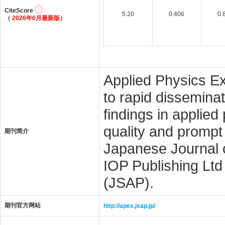
CiteScore
5.20
0.406
0.
（
2026年6月最新版
）
Applied Physics Ex
to rapid dissemina
findings in applied
quality and prompt 
期刊简介
Japanese Journal o
IOP Publishing Ltd
(JSAP).
期刊官方网站
http://apex.jsap.jp/