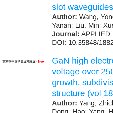
slot waveguide
Author:
Wang, Yong
Yanan; Liu, Min; X
Journal:
APPLIED P
DOI: 10.35848/188
GaN high electr
该期刊中国学者近期发文 -
New
voltage over 2
growth, subdivis
structure (vol 1
Author:
Yang, Zhich
Dong, Hao; Yang, H