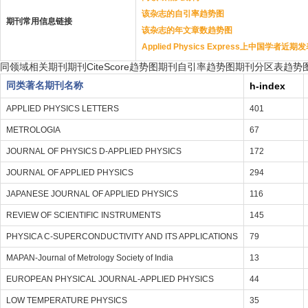
该杂志的自引率趋势图
期刊常用信息链接
该杂志的年文章数趋势图
Applied Physics Express上中国学者近
同领域相关期刊
期刊CiteScore趋势图
期刊自引率趋势图
期刊分区表趋势
同类著名期刊名称
h-index
APPLIED PHYSICS LETTERS
401
METROLOGIA
67
JOURNAL OF PHYSICS D-APPLIED PHYSICS
172
JOURNAL OF APPLIED PHYSICS
294
JAPANESE JOURNAL OF APPLIED PHYSICS
116
REVIEW OF SCIENTIFIC INSTRUMENTS
145
PHYSICA C-SUPERCONDUCTIVITY AND ITS APPLICATIONS
79
MAPAN-Journal of Metrology Society of India
13
EUROPEAN PHYSICAL JOURNAL-APPLIED PHYSICS
44
LOW TEMPERATURE PHYSICS
35