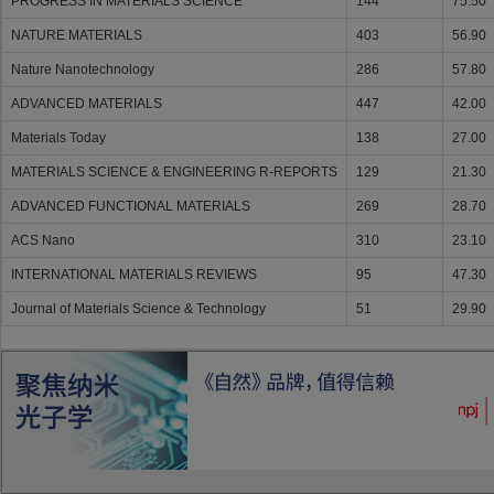
PROGRESS IN MATERIALS SCIENCE
144
75.50
NATURE MATERIALS
403
56.90
Nature Nanotechnology
286
57.80
ADVANCED MATERIALS
447
42.00
Materials Today
138
27.00
MATERIALS SCIENCE & ENGINEERING R-REPORTS
129
21.30
ADVANCED FUNCTIONAL MATERIALS
269
28.70
ACS Nano
310
23.10
INTERNATIONAL MATERIALS REVIEWS
95
47.30
Journal of Materials Science & Technology
51
29.90