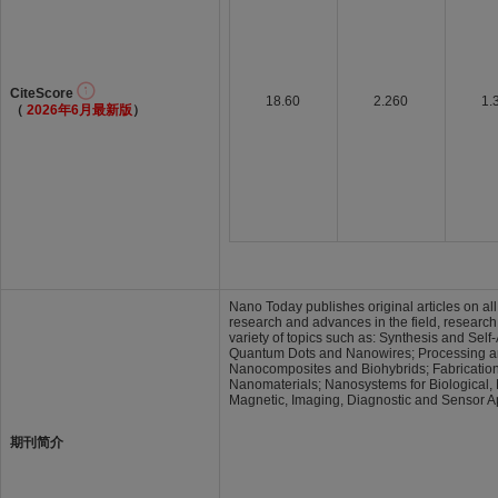
CiteScore
18.60
2.260
1.
（
2026年6月最新版
）
Nano Today publishes original articles on al
research and advances in the field, research
variety of topics such as: Synthesis and Sel
Quantum Dots and Nanowires; Processing and
Nanocomposites and Biohybrids; Fabrication
Nanomaterials; Nanosystems for Biological, 
Magnetic, Imaging, Diagnostic and Sensor Ap
期刊简介