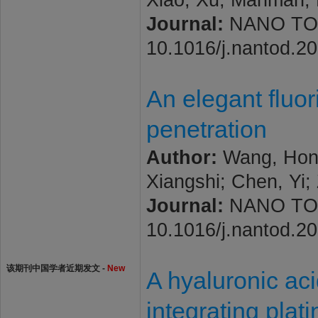
Xiao; Xu, Manman; L
Journal:
NANO TODAY
10.1016/j.nantod.2
An elegant fluo
penetration
Author:
Wang, Hong
Xiangshi; Chen, Yi;
Journal:
NANO TODAY
10.1016/j.nantod.2
该期刊中国学者近期发文 -
New
A hyaluronic ac
integrating pla