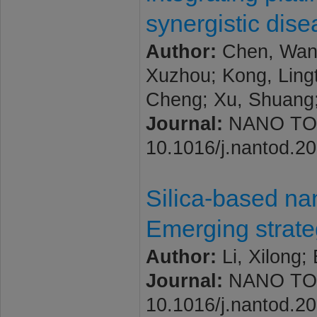
synergistic dise
Author:
Chen, Wanz
Xuzhou; Kong, Lingt
Cheng; Xu, Shuang; 
Journal:
NANO TODAY
10.1016/j.nantod.2
Silica-based nan
Emerging strate
Author:
Li, Xilong;
Journal:
NANO TODAY
10.1016/j.nantod.2