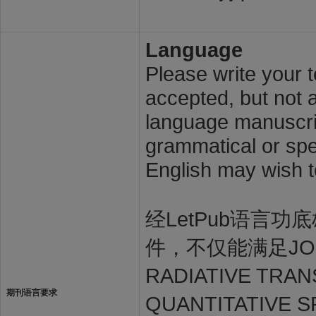
Language
Please write your t
accepted, but not a
language manuscrip
grammatical or spel
English may wish t
经LetPub语言功底雄
件，不仅能满足JOURN
RADIATIVE T
期刊语言要求
QUANTITATIVE 