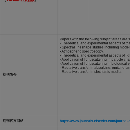
（
2026年6月最新版
）
Papers with the following subject areas are s
- Theoretical and experimental aspects of th
- Spectral lineshape studies including mode
- Atmospheric spectroscopy.
- Theoretical and experimental aspects of ligh
- Application of light scattering in particle c
- Application of light scattering in biologica
- Radiative transfer in absorbing, emitting, a
- Radiative transfer in stochastic media.
期刊简介
期刊官方网站
https://www.journals.elsevier.com/journal-