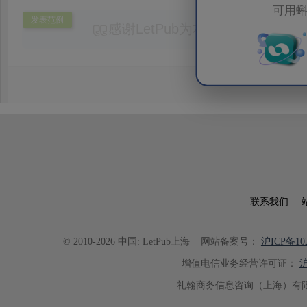
可用蝌
发表范例
感谢LetPub为本论文提供专业
务。编辑结合论文中全光谱响应S
效应及界面电荷传输等研究内容，
论述逻辑进行了系统梳理，使研究
析及机理讨论之间的关系更加清晰
出的呈现。同时，编辑对英文语法
语言规范进行了细致修改，有效提
可读性。整个服务过程中沟通及时
具有针对性，为论文顺利投稿并发表于 Ad
了重要帮助。
联系我们
|
© 2010-2026 中国: LetPub上海
网站备案号：
沪ICP备102
增值电信业务经营许可证：
沪
礼翰商务信息咨询（上海）有限