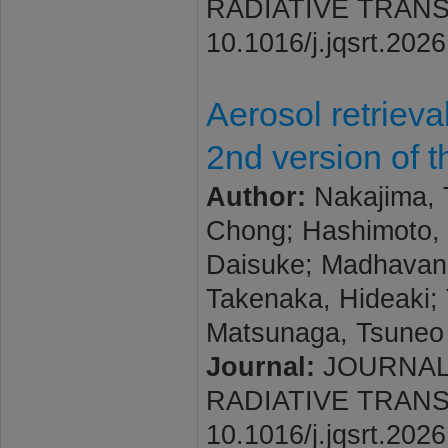
RADIATIVE TRANSFER
10.1016/j.jqsrt.202
Aerosol retriev
2nd version of 
Author:
Nakajima, T
Chong; Hashimoto, 
Daisuke; Madhavan, 
Takenaka, Hideaki; 
Matsunaga, Tsuneo
Journal:
JOURNAL
RADIATIVE TRANSFER
10.1016/j.jqsrt.202