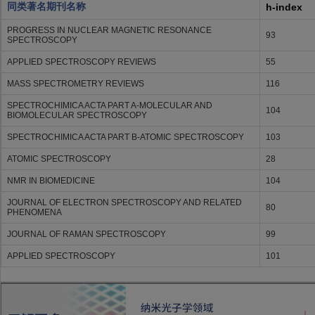
同类著名期刊名称
h-index
PROGRESS IN NUCLEAR MAGNETIC RESONANCE
93
SPECTROSCOPY
APPLIED SPECTROSCOPY REVIEWS
55
MASS SPECTROMETRY REVIEWS
116
SPECTROCHIMICA ACTA PART A-MOLECULAR AND
104
BIOMOLECULAR SPECTROSCOPY
SPECTROCHIMICA ACTA PART B-ATOMIC SPECTROSCOPY
103
ATOMIC SPECTROSCOPY
28
NMR IN BIOMEDICINE
104
JOURNAL OF ELECTRON SPECTROSCOPY AND RELATED
80
PHENOMENA
JOURNAL OF RAMAN SPECTROSCOPY
99
APPLIED SPECTROSCOPY
101