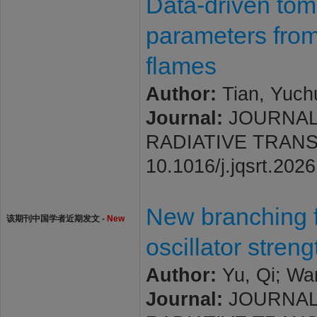
Data-driven tom
parameters from 
flames
Author:
Tian, Yuchu
Journal:
JOURNAL
RADIATIVE TRANSFER
10.1016/j.jqsrt.202
New branching fr
该期刊中国学者近期发文 -
New
oscillator streng
Author:
Yu, Qi; Wa
Journal:
JOURNAL