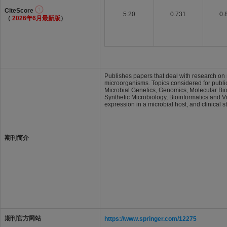
CiteScore
5.20
0.731
0.
（
2026年6月最新版
）
Publishes papers that deal with research on 
microorganisms. Topics considered for public
Microbial Genetics, Genomics, Molecular Biol
Synthetic Microbiology, Bioinformatics and Vi
expression in a microbial host, and clinical st
期刊简介
期刊官方网站
https://www.springer.com/12275