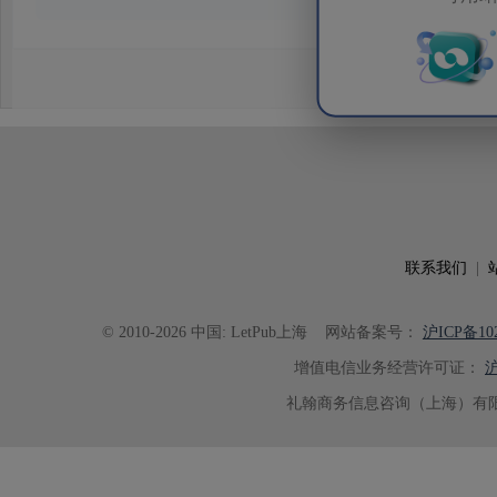
务。编辑结合论文中全光谱响应S
效应及界面电荷传输等研究内容，
论述逻辑进行了系统梳理，使研究
析及机理讨论之间的关系更加清晰
出的呈现。同时，编辑对英文语法
语言规范进行了细致修改，有效提
可读性。整个服务过程中沟通及时
具有针对性，为论文顺利投稿并发表于 Ad
了重要帮助。
联系我们
|
© 2010-2026 中国: LetPub上海
网站备案号：
沪ICP备102
增值电信业务经营许可证：
沪
礼翰商务信息咨询（上海）有限