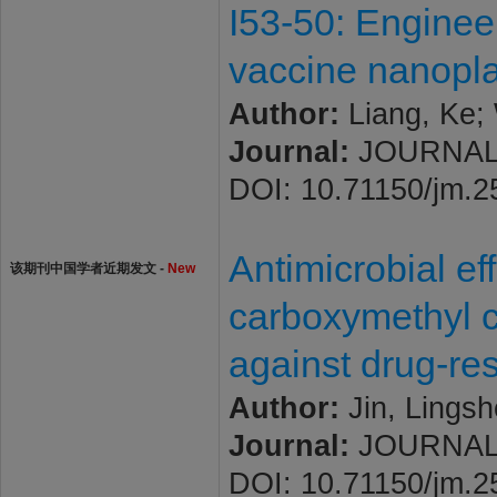
I53-50: Enginee
vaccine nanopl
Author:
Liang, Ke;
Journal:
JOURNAL O
DOI: 10.71150/jm.
Antimicrobial ef
该期刊中国学者近期发文 -
New
carboxymethyl c
against drug-res
Author:
Jin, Lings
Journal:
JOURNAL O
DOI: 10.71150/jm.