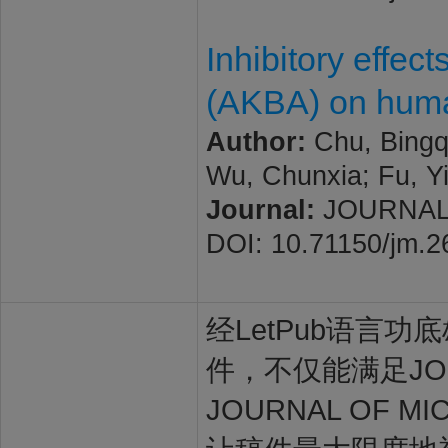
Inhibitory effect
(AKBA) on huma
Author:
Chu, Bingq
Wu, Chunxia; Fu, Y
Journal:
JOURNAL O
DOI: 10.71150/jm.
经LetPub语言功底雄
件，不仅能满足JOU
JOURNAL OF