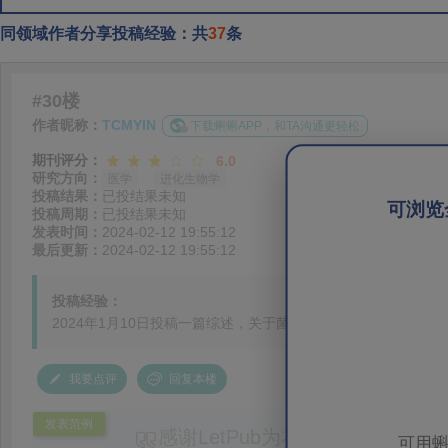
同领域作者分享投稿经验：共
37
条
#30楼
作者昵称：
TCMYIN
下载蝌蝌APP，和TA沟通更轻松
期刊评分：
6.0
研究方向：
医学
进化生物学
投稿结果：
已投结果未知
可浏览
投稿周期：
已投结果未知
发表时间：
2024-02-12 19:55:12
最后更新：
2024-02-12 19:55:12
投稿经验：
2024年1月10日投稿一篇综述，关于菌群的，目前没有什么消息，Submi
我要点评
回复本楼
发表范例
感谢LetPub为本论文提供专业
可用蝌