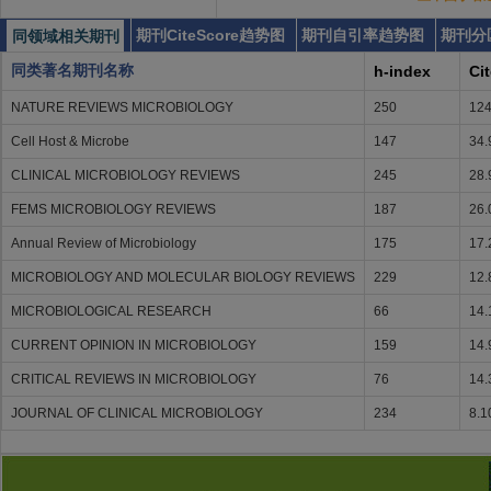
期刊CiteScore趋势图
期刊自引率趋势图
期刊分
同领域相关期刊
同类著名期刊名称
h-index
Ci
NATURE REVIEWS MICROBIOLOGY
250
124
Cell Host & Microbe
147
34.
CLINICAL MICROBIOLOGY REVIEWS
245
28.
FEMS MICROBIOLOGY REVIEWS
187
26.
Annual Review of Microbiology
175
17.
MICROBIOLOGY AND MOLECULAR BIOLOGY REVIEWS
229
12.
MICROBIOLOGICAL RESEARCH
66
14.
CURRENT OPINION IN MICROBIOLOGY
159
14.
CRITICAL REVIEWS IN MICROBIOLOGY
76
14.
JOURNAL OF CLINICAL MICROBIOLOGY
234
8.1