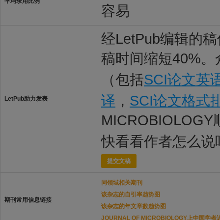
平均录用比例
容易
经LetPub编辑
稿时间缩短40%。
（包括
SCI论文英
译
，
SCI论文格式
LetPub助力发表
MICROBIOLOG
快看看作者怎么说
提交文稿
同领域相关期刊
该杂志的自引率趋势图
期刊常用信息链接
该杂志的年文章数趋势图
JOURNAL OF MICROBIOLOGY上中国