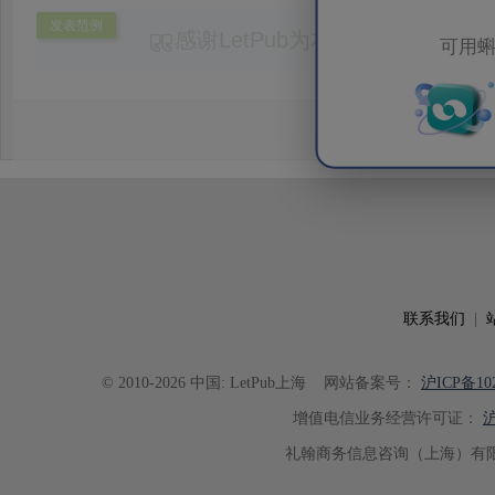
发表范例
感谢LetPub为本论文提供专业
可用蝌
务。编辑结合论文中全光谱响应S
效应及界面电荷传输等研究内容，
论述逻辑进行了系统梳理，使研究
析及机理讨论之间的关系更加清晰
出的呈现。同时，编辑对英文语法
语言规范进行了细致修改，有效提
可读性。整个服务过程中沟通及时
具有针对性，为论文顺利投稿并发表于 Ad
了重要帮助。
联系我们
|
© 2010-2026 中国: LetPub上海
网站备案号：
沪ICP备102
增值电信业务经营许可证：
沪
礼翰商务信息咨询（上海）有限