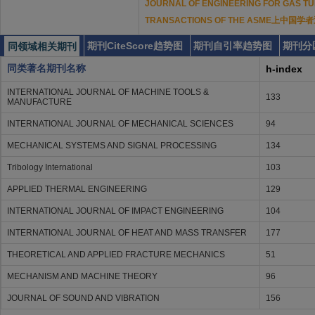
JOURNAL OF ENGINEERING FOR GAS T
TRANSACTIONS OF THE ASME上中
期刊CiteScore趋势图
期刊自引率趋势图
期刊分
同领域相关期刊
同类著名期刊名称
h-index
INTERNATIONAL JOURNAL OF MACHINE TOOLS &
133
MANUFACTURE
INTERNATIONAL JOURNAL OF MECHANICAL SCIENCES
94
MECHANICAL SYSTEMS AND SIGNAL PROCESSING
134
Tribology International
103
APPLIED THERMAL ENGINEERING
129
INTERNATIONAL JOURNAL OF IMPACT ENGINEERING
104
INTERNATIONAL JOURNAL OF HEAT AND MASS TRANSFER
177
THEORETICAL AND APPLIED FRACTURE MECHANICS
51
MECHANISM AND MACHINE THEORY
96
JOURNAL OF SOUND AND VIBRATION
156