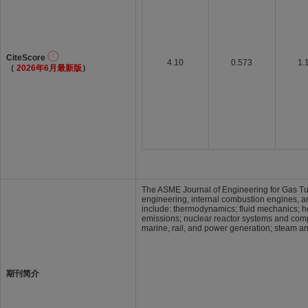
CiteScore
4.10
0.573
1.
（
2026年6月最新版
）
The ASME Journal of Engineering for Gas Tur
engineering, internal combustion engines, and
include: thermodynamics; fluid mechanics; h
emissions; nuclear reactor systems and comp
marine, rail, and power generation; steam an
期刊简介