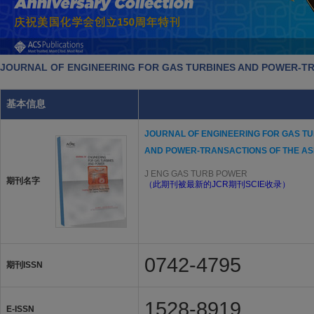
JOURNAL OF ENGINEERING FOR GAS TURBINES AND POWER
基本信息
JOURNAL OF ENGINEERING FOR GAS T
AND POWER-TRANSACTIONS OF THE A
J ENG GAS TURB POWER
期刊名字
（此期刊被最新的JCR期刊SCIE收录）
0742-4795
期刊ISSN
1528-8919
E-ISSN