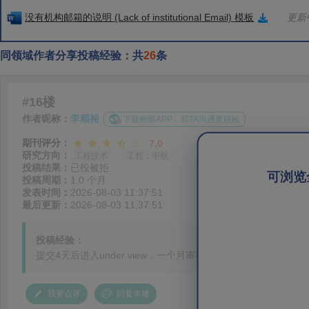
没有机构邮箱的说明 (Lack of institutional Email) 模板
更新中
同领域作者分享投稿经验：共
26
条
#16楼
作者昵称：
李顺裕
下载蝌蝌APP，和TA沟通更轻松
期刊评分：
7.0
研究方向：
工程技术
工程：宇航
投稿结果：
已投被拒
可浏览
投稿周期：
1.0 个月
发表时间：
2026-08-03 11:37:51
最后更新：
2026-08-03 11:37:51
投稿经验：
提交4天后进入under view，一个月审稿完毕，
我要点评
回复本楼