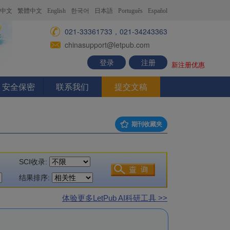
中文
繁體中文
English
한국어
日本語
Português
Español
021-33361733，021-34243363
chinasupport@letpub.com
登录
注册
新注册优惠
安全保密
联系我们
提交文稿
期刊收藏夹
SCI收录:
结果排序:
体验更多LetPub AI科研工具 >>