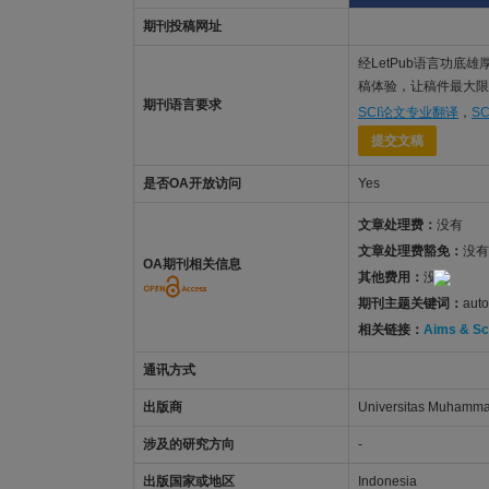
期刊投稿网址
经LetPub语言功底雄厚
稿体验，让稿件最大限度地
期刊语言要求
SCI论文专业翻译
，
S
提交文稿
是否OA开放访问
Yes
文章处理费：
没有
文章处理费豁免：
没有
OA期刊相关信息
其他费用：
没有
期刊主题关键词：
aut
相关链接：
Aims & S
通讯方式
出版商
Universitas Muhamma
涉及的研究方向
-
出版国家或地区
Indonesia