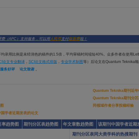
处理费（APC）支持服务，可以用
人民币
支付
版面费
啦！
件平均录用比例是未经润色的稿件的1.5倍，平均审稿时间缩短40%。众多作者在使用Let
CI论文专业翻译
，
SCI论文格式排版
，
专业学术制图
等）后论文在Quantum Teknik
服务好评
论文致谢
。
Quantum Teknika期刊近
Quantum Teknika期刊
图
同领域作者分享投稿经验
ka上中国学者近期发表的论文
引率趋势图
期刊分区表趋势图
年文章数趋势图
该期刊中国学者近期
期刊分区表同大类学科的热搜期刊