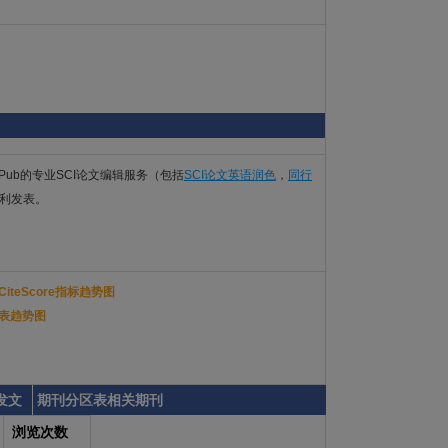
Pub的专业SCI论文编辑服务（包括
SCI论文英语润色
，
同行
a顺利发表。
年CiteScore指标趋势图
分区表趋势图
发文
期刊分区表相关期刊
浏览次数