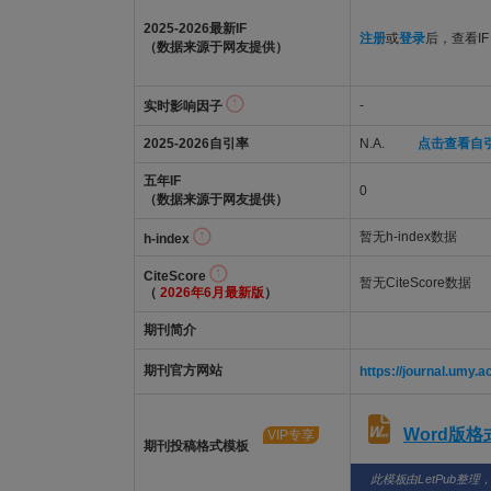
2025-2026最新IF
注册
或
登录
后，查看IF
（数据来源于网友提供）
-
实时影响因子
2025-2026自引率
N.A.
点击查看自
五年IF
0
（数据来源于网友提供）
暂无h-index数据
h-index
CiteScore
暂无CiteScore数据
（
2026年6月最新版
）
期刊简介
期刊官方网站
https://journal.umy.ac
Word版
VIP专享
期刊投稿格式模板
此模板由LetPub整理