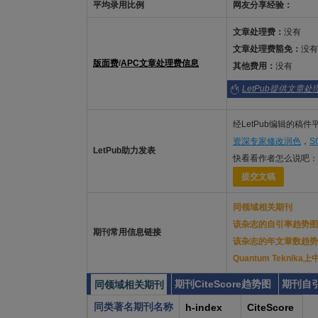
平均录用比例
网友分享经验：
文章处理费：
没有
文章处理费豁免：
没有
版面费
/
APC文章处理费信息
其他费用：
没有
LetPub提供文章
经LetPub编辑的稿
资深专家修改润色
，
S
LetPub助力发表
快看看作者怎么说吧：
提交文稿
同领域相关期刊
该杂志的自引率趋势图
期刊常用信息链接
该杂志的年文章数趋势
Quantum Tekni
期刊CiteScore趋势图
期刊自
同领域相关期刊
同类著名期刊名称
h-index
CiteScore