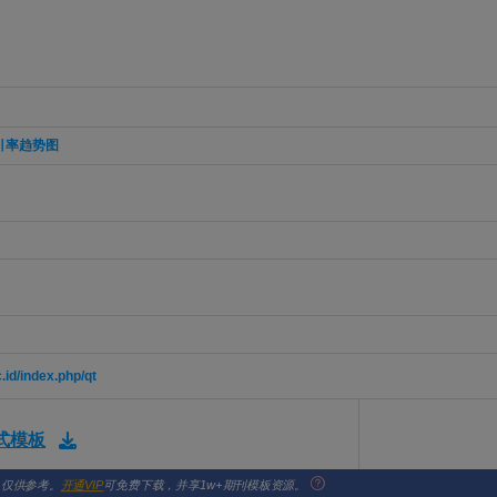
引率趋势图
.id/index.php/qt
格式模板
，仅供参考。
开通VIP
可免费下载，并享1w+期刊模板资源。