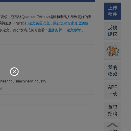
上传
稿件
a的语言要求，还能让Quantum Teknika编辑和审稿人得到更好的审
文编辑服务（包括
SCI论文英语润色
，
同行资深专家修改润色
，
反馈
发表论文。部分发表范例可查看：
服务好评
论文致谢
。
建议
我的
收藏
neering、machinery industry
APP
ew
下载
兼职
招聘