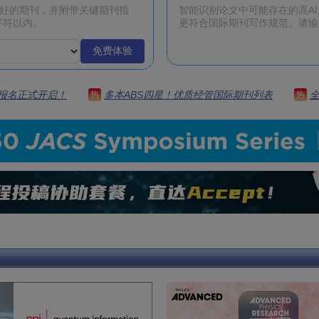
免费体验
 | 报名正式开启！
多本ABS四星！优质经管国际期刊列表
热
热