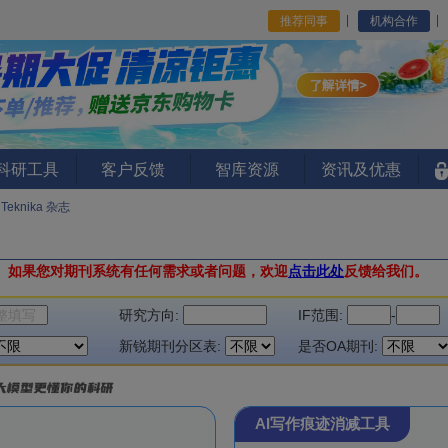
推荐同事
机构合作
I科研工具
客户反馈
智库资源
资讯及优惠
 Teknika 杂志
。
如果您对期刊系统有任何需求或者问题，欢迎
点击此处
反馈给我们。
研究方向:
IF范围:
-
新锐期刊分区表:
是否OA期刊:
AI写作痕迹消减工具