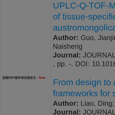
UPLC-Q-TOF-MS/
of tissue-specif
austromongolic
Author:
Guo, Jianji
Naisheng
Journal:
JOURNAL 
, pp. -. DOI: 10.10
该期刊中国学者近期发文 -
New
From design to 
frameworks for s
Author:
Liao, Ding;
Journal:
JOURNAL 