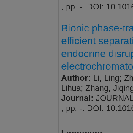
, pp. -. DOI: 10.10
Bionic phase-tra
efficient separat
endocrine disrup
electrochromat
Author:
Li, Ling; Z
Lihua; Zhang, Jiqin
Journal:
JOURNAL 
, pp. -. DOI: 10.10