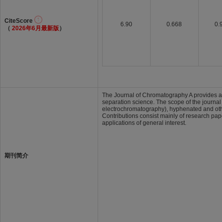
CiteScore
6.90
0.668
0.
（
2026年6月最新版
）
The Journal of Chromatography A provides a f
separation science. The scope of the journal
electrochromatography), hyphenated and oth
Contributions consist mainly of research pap
applications of general interest.
期刊简介