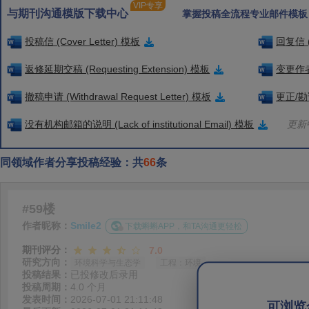
VIP专享
与期刊沟通模版下载中心
掌握投稿全流程专业邮件模板
投稿信 (Cover Letter) 模板
回复信 (
返修延期交稿 (Requesting Extension) 模板
变更作者信
撤稿申请 (Withdrawal Request Letter) 模板
更正/勘误
没有机构邮箱的说明 (Lack of institutional Email) 模板
更新中
同领域作者分享投稿经验：共
66
条
#59楼
作者昵称：
Smile2
下载蝌蝌APP，和TA沟通更轻松
期刊评分：
7.0
研究方向：
环境科学与生态学
工程：环境
投稿结果：
已投修改后录用
投稿周期：
4.0 个月
发表时间：
2026-07-01 21:11:48
可浏览