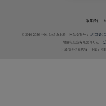
可读性。整个服务过程中沟通及时
具有针对性，为论文顺利投稿并发表于 Ad
了重要帮助。
联系我们
|
© 2010-2026 中国: LetPub上海
网站备案号：
沪ICP备102
增值电信业务经营许可证：
沪
礼翰商务信息咨询（上海）有限