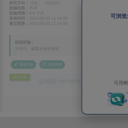
研究方向：
化学
环境化学
投稿结果：
不详
投稿周期：
0.0 个月
可浏览
发表时间：
2012-09-05 11:24:00
最后更新：
2012-09-05 11:24:00
投稿经验：
半年刊，偏重光催化领域
我要点评
回复本楼
发表范例
感谢LetPub为本论文提供专业
可用蝌
务。编辑结合论文中全光谱响应S
效应及界面电荷传输等研究内容，
论述逻辑进行了系统梳理，使研究
析及机理讨论之间的关系更加清晰
出的呈现。同时，编辑对英文语法
语言规范进行了细致修改，有效提