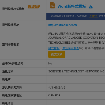
Word版格式模板
VIP专享
期刊投稿格式模板
此模板由LetPub整理，仅供参考。
开通VIP
可免
期刊投稿网址
http://mstracker.com/
经LetPub语言功底雄厚的美籍native Engli
JOURNAL OF ADVANCED OXIDATIO
TECHNOLOGIES编辑和审稿人充分理解和公
期刊语言要求
格式排版
，
专业学术制图
等）帮助作者准备稿
提交文稿
是否OA开放访问
No
通讯方式
SCIENCE & TECHNOLOGY NETWORK INC, 3
出版商
涉及的研究方向
化学-物理化学
出版国家或地区
CANADA
出版语言