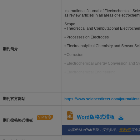
International Journal of Electrochemical Sci
as review articles in all areas of electrochemi
Scope
• Theoretical and Computational Electrochem
• Processes on Electrodes
• Electroanalytical Chemistry and Sensor Sc
期刊简介
• Corrosion
• Electrochemical Energy Conversion and S
• Electrochemical Engineering
• Coatings
• Electrochemical Synthesis
• Bioelectrochemistry
期刊官方网站
https://www.sciencedirect.com/journal/inte
• Molecular Electrochemistry
Word版格式模板
VIP专享
期刊投稿格式模板
此模板由LetPub整理，仅供参考。
开通VIP
可免