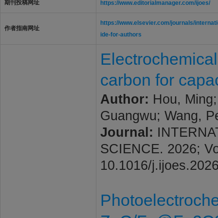
期刊投稿网址
https://www.editorialmanager.com/ijoes/
https://www.elsevier.com/journals/interna
作者指南网址
ide-for-authors
Electrochemical
carbon for capac
Author:
Hou, Ming; 
Guangwu; Wang, Pe
Journal:
INTERNA
SCIENCE. 2026; Vol.
10.1016/j.ijoes.202
Photoelectroch