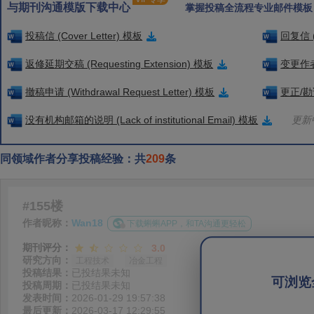
与期刊沟通模版下载中心
掌握投稿全流程专业邮件模板
投稿信 (Cover Letter) 模板
回复信 (
返修延期交稿 (Requesting Extension) 模板
变更作者信
撤稿申请 (Withdrawal Request Letter) 模板
更正/勘误
没有机构邮箱的说明 (Lack of institutional Email) 模板
更新中
同领域作者分享投稿经验：共
209
条
#155楼
作者昵称：
Wan18
下载蝌蝌APP，和TA沟通更轻松
期刊评分：
3.0
研究方向：
工程技术
冶金工程
投稿结果：
已投结果未知
可浏览
投稿周期：
已投结果未知
发表时间：
2026-01-29 19:57:38
最后更新：
2026-03-17 12:29:55