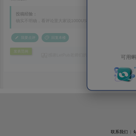
投稿经验：
确实不明确，看评论里大家说1000USD，但是在Guide for au
我要点评
回复本楼
发表范例
感谢LetPub老师们的仔细修改，速度非常快，
可用蝌
联系我们
|