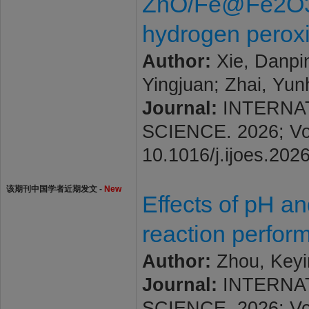
ZnO/Fe@Fe2O3/g
hydrogen perox
Author:
Xie, Danpin
Yingjuan; Zhai, Yun
Journal:
INTERNA
SCIENCE. 2026; Vol.
10.1016/j.ijoes.202
该期刊中国学者近期发文 -
New
Effects of pH an
reaction perfor
Author:
Zhou, Keyi
Journal:
INTERNA
SCIENCE. 2026; Vol.