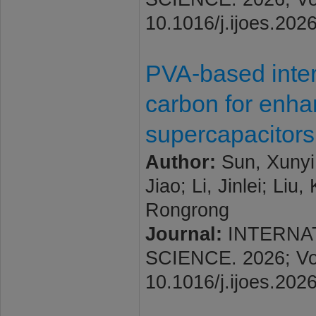
10.1016/j.ijoes.202
PVA-based inter
carbon for enh
supercapacitors
Author:
Sun, Xunyi
Jiao; Li, Jinlei; Li
Rongrong
Journal:
INTERNA
SCIENCE. 2026; Vol.
10.1016/j.ijoes.202