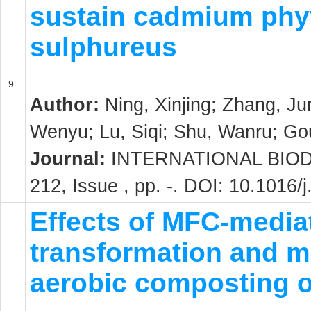
sustain cadmium phy
sulphureus
9.
Author:
Ning, Xinjing; Zhang, Jun
Wenyu; Lu, Siqi; Shu, Wanru; Gou
Journal:
INTERNATIONAL BIOD
212, Issue , pp. -. DOI: 10.1016/
Effects of MFC-mediat
transformation and m
aerobic composting o