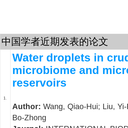
中国学者近期发表的论文
Water droplets in cru
microbiome and microb
reservoirs
1.
Author:
Wang, Qiao-Hui; Liu, Yi-
Bo-Zhong