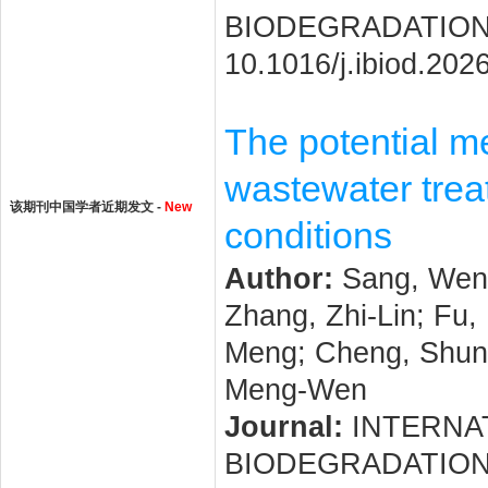
BIODEGRADATION. 20
10.1016/j.ibiod.202
The potential m
wastewater treat
该期刊中国学者近期发文 -
New
conditions
Author:
Sang, Wen-
Zhang, Zhi-Lin; Fu,
Meng; Cheng, Shun-
Meng-Wen
Journal:
INTERNAT
BIODEGRADATION. 20