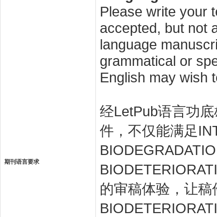
Please write your t
accepted, but not a
language manuscrip
grammatical or spel
English may wish t
经LetPub语言功底雄
件，不仅能满足INTER
BIODEGRADAT
期刊语言要求
BIODETERIOR
的审稿体验，让稿件最
BIODETERIOR