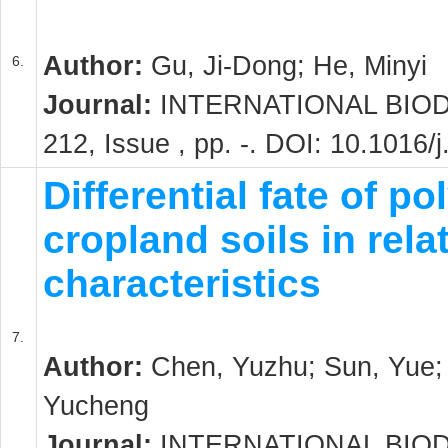
Author:
Gu, Ji-Dong; He, Minyi
6.
Journal:
INTERNATIONAL BIOD
212, Issue , pp. -. DOI: 10.1016/
Differential fate of p
cropland soils in rel
characteristics
7.
Author:
Chen, Yuzhu; Sun, Yue; 
Yucheng
Journal:
INTERNATIONAL BIOD