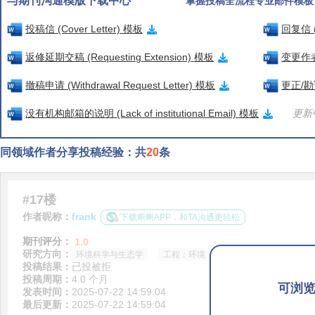
与期刊沟通模版下载中心
掌握投稿全流程专业邮件模板
投稿信 (Cover Letter) 模板
回复信 (
返修延期交稿 (Requesting Extension) 模板
变更作者信
撤稿申请 (Withdrawal Request Letter) 模板
更正/勘误
没有机构邮箱的说明 (Lack of institutional Email) 模板
更新中
同领域作者分享投稿经验：共
20
条
#17楼
作者昵称：
frank
下载蝌蝌APP，和TA沟通更轻松
期刊评分：
1.0
研究方向：
环境科学与生态学
工程：环境
投稿结果：
已投被拒
投稿周期：
4.0 个月
可浏
发表时间：
2025-07-22 14:59:04
最后更新：
2025-07-22 14:59:04