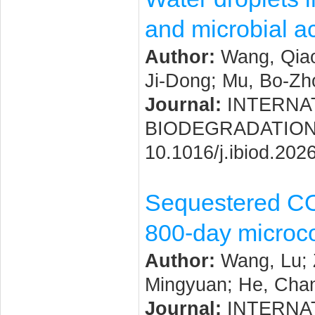
and microbial ac
Author:
Wang, Qiao-
Ji-Dong; Mu, Bo-Zh
Journal:
INTERNAT
BIODEGRADATION. 20
10.1016/j.ibiod.202
Sequestered CO
800-day microco
Author:
Wang, Lu; 
Mingyuan; He, Chan
Journal:
INTERNAT