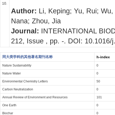
10.
Author:
Li, Keping; Yu, Rui; Wu
Nana; Zhou, Jia
Journal:
INTERNATIONAL BIOD
212, Issue , pp. -. DOI: 10.1016/
同大类学科的其他著名期刊名称
h-index
Nature Sustainability
0
Nature Water
0
Environmental Chemistry Letters
50
Carbon Neutralization
0
Annual Review of Environment and Resources
101
One Earth
0
Biochar
0