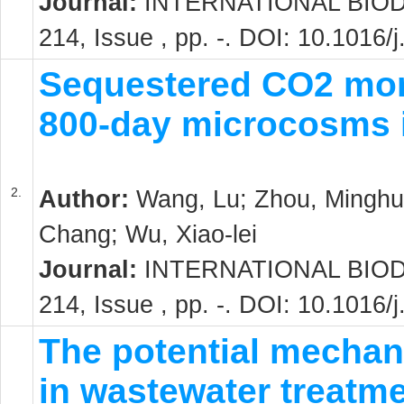
Journal:
INTERNATIONAL BIOD
214, Issue , pp. -. DOI: 10.1016/
Sequestered CO2 mor
800-day microcosms i
2.
Author:
Wang, Lu; Zhou, Minghui
Chang; Wu, Xiao-lei
Journal:
INTERNATIONAL BIOD
214, Issue , pp. -. DOI: 10.1016/
The potential mechan
in wastewater treatme