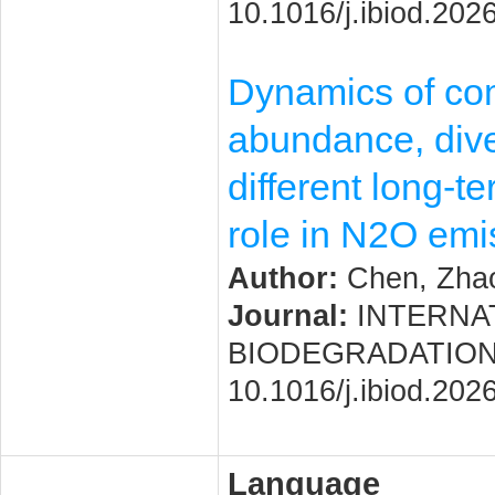
10.1016/j.ibiod.202
Dynamics of co
abundance, dive
different long-te
role in N2O emi
Author:
Chen, Zhaoy
Journal:
INTERNAT
BIODEGRADATION. 20
10.1016/j.ibiod.202
Language