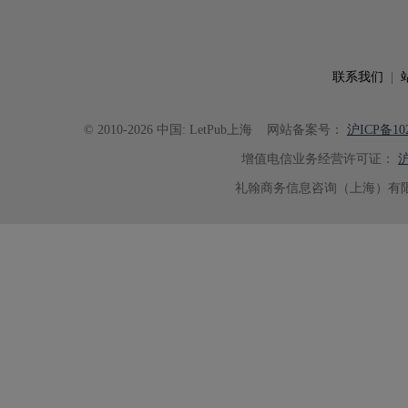
可读性。整个服务过程中沟通及时
具有针对性，为论文顺利投稿并发表于 Ad
了重要帮助。
联系我们
|
© 2010-2026 中国: LetPub上海
网站备案号：
沪ICP备102
增值电信业务经营许可证：
沪
礼翰商务信息咨询（上海）有限