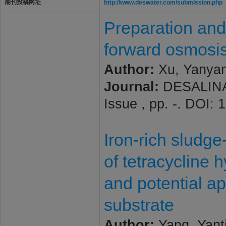
期刊投稿网址
http://www.deswater.com/submission.php
Preparation and
forward osmos
Author:
Xu, Yanyan
Journal:
DESALINA
Issue , pp. -. DOI:
Iron-rich sludge
of tetracycline
and potential ap
substrate
Author:
Yang, Yanti