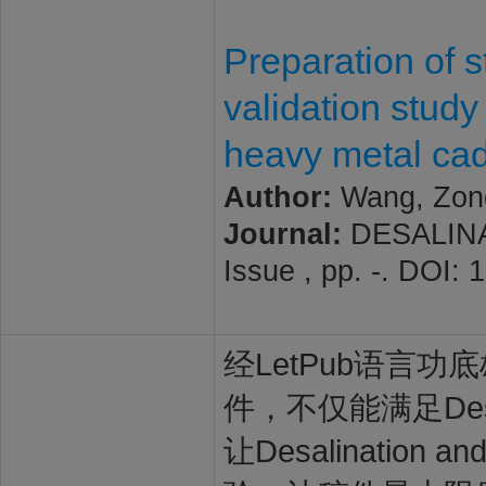
Preparation of s
validation study
heavy metal c
Author:
Wang, Zongw
Journal:
DESALINA
Issue , pp. -. DOI:
经LetPub语言功底雄
件，不仅能满足Desali
让Desalination