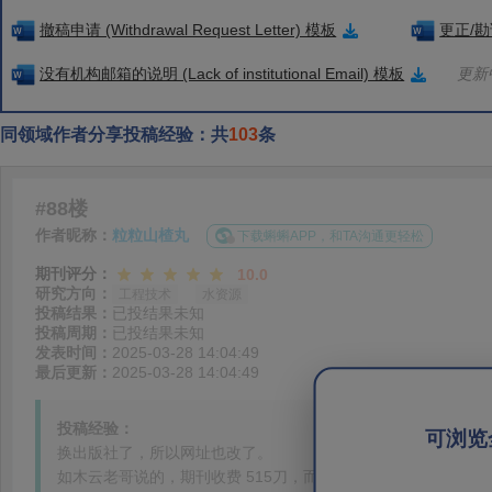
撤稿申请 (Withdrawal Request Letter) 模板
更正/勘误
没有机构邮箱的说明 (Lack of institutional Email) 模板
更新中
同领域作者分享投稿经验：共
103
条
#88楼
作者昵称：
粒粒山楂丸
下载蝌蝌APP，和TA沟通更轻松
期刊评分：
10.0
研究方向：
工程技术
水资源
投稿结果：
已投结果未知
投稿周期：
已投结果未知
发表时间：
2025-03-28 14:04:49
最后更新：
2025-03-28 14:04:49
投稿经验：
可浏览
换出版社了，所以网址也改了。
如木云老哥说的，期刊收费 515刀，而且这是25年的折扣价。2