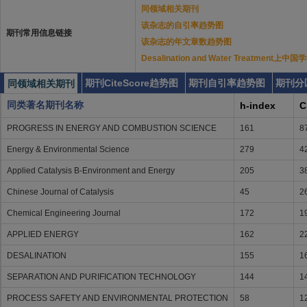
同领域相关期刊
该杂志的自引率趋势图
期刊常用信息链接
该杂志的年文章数趋势图
Desalination and Water Treatmen
期刊CiteScore趋势图
期刊自引率趋势图
期刊分
同领域相关期刊
同类著名期刊名称
h-index
C
PROGRESS IN ENERGY AND COMBUSTION SCIENCE
161
8
Energy & Environmental Science
279
4
Applied Catalysis B-Environment and Energy
205
3
Chinese Journal of Catalysis
45
2
Chemical Engineering Journal
172
1
APPLIED ENERGY
162
2
DESALINATION
155
1
SEPARATION AND PURIFICATION TECHNOLOGY
144
1
PROCESS SAFETY AND ENVIRONMENTAL PROTECTION
58
1