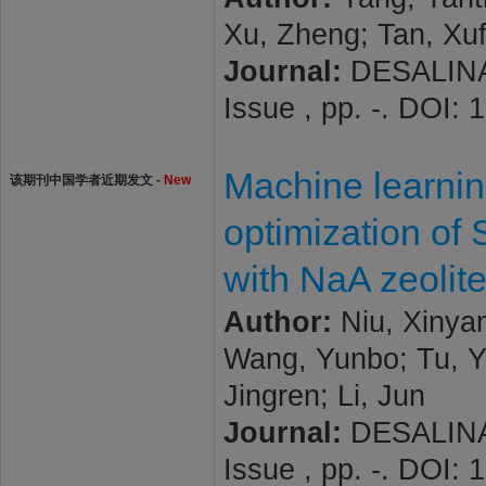
Xu, Zheng; Tan, Xu
Journal:
DESALINA
Issue , pp. -. DOI:
Machine learnin
该期刊中国学者近期发文 -
New
optimization of
with NaA zeolit
Author:
Niu, Xinyan
Wang, Yunbo; Tu, Y
Jingren; Li, Jun
Journal:
DESALINA
Issue , pp. -. DOI: