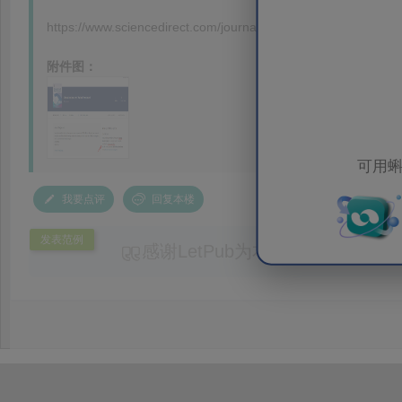
https://www.sciencedirect.com/journal/desalination-and-water-
附件图：
可用蝌
我要点评
回复本楼
发表范例
感谢LetPub为本论文提供专业
务。编辑结合论文中全光谱响应S
效应及界面电荷传输等研究内容，
论述逻辑进行了系统梳理，使研究
析及机理讨论之间的关系更加清晰
出的呈现。同时，编辑对英文语法
语言规范进行了细致修改，有效提