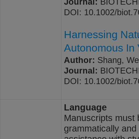
Journal:
BIOTECHNO
DOI: 10.1002/biot.
Harnessing Natu
Autonomous In 
Author:
Shang, Wen
Journal:
BIOTECHNO
DOI: 10.1002/biot.
Language
Manuscripts must b
grammatically and l
assistance with st