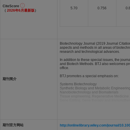
CiteScore
5.70
0.756
0.
（
2026年6月最新版
）
Biotechnology Journal (2019 Journal Citation
aspects and methods in all areas of biotechno
research and technological advances.
In addition to these special issues, the jou
and Biotech Methods. BTJ also welcomes propos
office.
BTJ promotes a special emphasis on:
期刊简介
Systems Biotechnology
Synthetic Biology and Metabolic Engineerin
Nanobiotechnology and Biomaterials
Tissue engineering, Regenerative Medicine 
Gene Editing, Gene therapy and Immunothe
Omics technologies
Industrial Biotechnology, Biopharmaceutical
Bioprocess engineering and Downstream pr
Plant Biotechnology
Biosafety, Biotech Ethics, Science Communi
Methods and Advances.
期刊官方网站
http://onlinelibrary.wiley.com/journal/10.