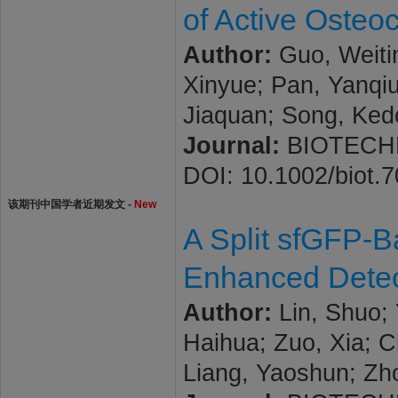
of Active Osteo
Author:
Guo, Weitin
Xinyue; Pan, Yanqiu
Jiaquan; Song, Ke
Journal:
BIOTECHNO
DOI: 10.1002/biot.
该期刊中国学者近期发文 -
New
A Split sfGFP-B
Enhanced Detect
Author:
Lin, Shuo; 
Haihua; Zuo, Xia; C
Liang, Yaoshun; Zh