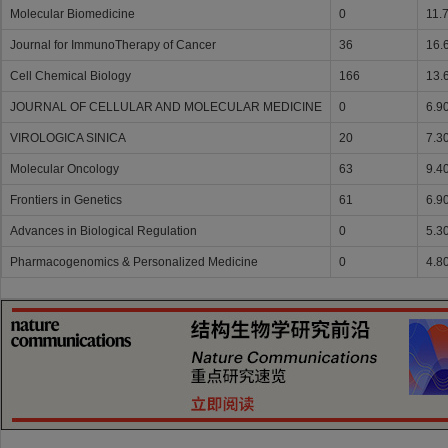
Molecular Biomedicine
0
11.
Journal for ImmunoTherapy of Cancer
36
16.
Cell Chemical Biology
166
13.
JOURNAL OF CELLULAR AND MOLECULAR MEDICINE
0
6.9
VIROLOGICA SINICA
20
7.3
Molecular Oncology
63
9.4
Frontiers in Genetics
61
6.9
Advances in Biological Regulation
0
5.3
Pharmacogenomics & Personalized Medicine
0
4.8