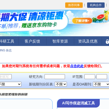
推荐同事
机构合作
I科研工具
客户反馈
智库资源
资讯及优惠
LING 杂志
。
如果您对期刊系统有任何需求或者问题，欢迎
点击此处
反馈给我们。
研究方向:
IF范围:
-
新锐期刊分区表:
是否OA期刊:
AI写作痕迹消减工具