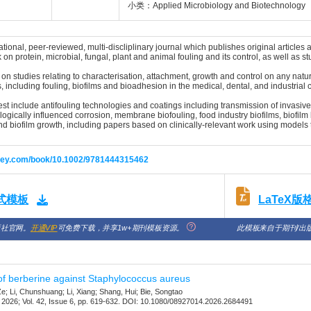
小类：Applied Microbiology and Biotechnology
national, peer-reviewed, multi-discliplinary journal which publishes original articles
on protein, microbial, fungal, plant and animal fouling and its control, as well as st
 studies relating to characterisation, attachment, growth and control on any natur
, including fouling, biofilms and bioadhesion in the medical, dental, and industrial 
rest include antifouling technologies and coatings including transmission of invasive
logically influenced corrosion, membrane biofouling, food industry biofilms, biofi
and biofilm growth, including papers based on clinically-relevant work using models 
.wiley.com/book/10.1002/9781444315462
LaTeX
格式模板
版社官网。
开通VIP
可免费下载，并享1w+期刊模板资源。
此模板来自于期刊/出
y of berberine against Staphylococcus aureus
e; Li, Chunshuang; Li, Xiang; Shang, Hui; Bie, Songtao
26; Vol. 42, Issue 6, pp. 619-632. DOI: 10.1080/08927014.2026.2684491