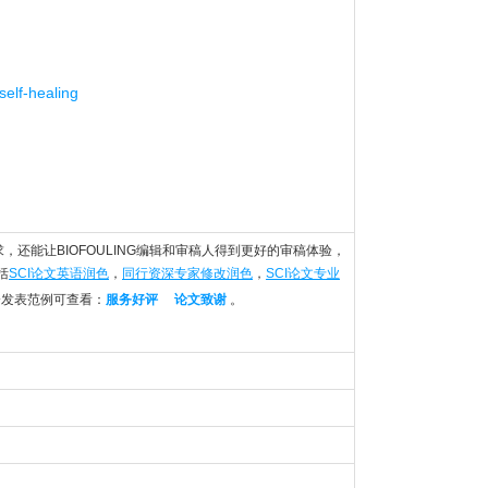
self-healing
的语言要求，还能让BIOFOULING编辑和审稿人得到更好的审稿体验，
括
SCI论文英语润色
，
同行资深专家修改润色
，
SCI论文专业
分发表范例可查看：
服务好评
论文致谢
。