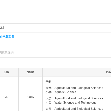
2.5
引率趋势图
0]收集提供
SJR
SNIP
Ci
学科
大类：Agricultural and Biological Sciences
小类：Aquatic Science
0.448
0.687
大类：Agricultural and Biological Sciences
小类：Water Science and Technology
大类：Agricultural and Biological Sciences