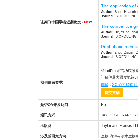
The application of 
Author:
Shen, Huanchao;
Journal:
BIOFOULING. 20
该期刊中国学者近期发文 -
New
The competitive gro
Author:
He, YiFan; Zhan
Journal:
BIOFOULING. 20
Dual-phase adhesiv
Author:
Zhou, Ziquan; Z
Journal:
BIOFOULING. 20
经LetPub语言功底雄厚
让稿件最大限度地被BI
期刊语言要求
翻译
，
SCI论文格式排
提交文稿
是否OA开放访问
No
通讯方式
TAYLOR & FRANCIS 
出版商
Taylor and Francis Ltd
涉及的研究方向
生物-海洋与淡水生物