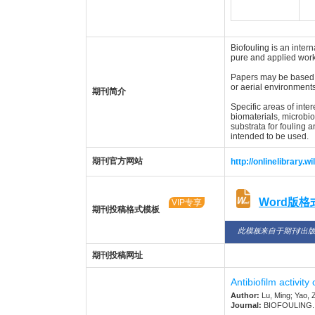
Biofouling is an inter
pure and applied work 
Papers may be based on
or aerial environments
期刊简介
Specific areas of inte
biomaterials, microbio
substrata for fouling 
intended to be used.
期刊官方网站
http://onlinelibrary
Word版
VIP专享
期刊投稿格式模板
此模板来自于期刊/出
期刊投稿网址
Antibiofilm activit
Author:
Lu, Ming; Yao, Z
Journal:
BIOFOULING. 20