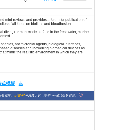
Q3
77 / 134
 and mini-reviews and provides a forum for publication of
udies of all kinds on biofilms and bioadhesion.
al (living) or man-made surface in the freshwater, marine
context.
 species, antimicrobial agents, biological interfaces,
lm based diseases and indwelling biomedical devices as
that mimic the realistic environment in which they are
版格式模板
版社官网。
开通VIP
可免费下载，并享1w+期刊模板资源。