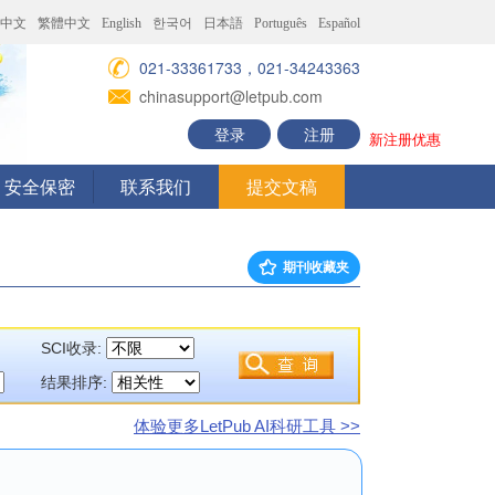
中文
繁體中文
English
한국어
日本語
Português
Español
021-33361733，021-34243363
chinasupport@letpub.com
登录
注册
新注册优惠
安全保密
联系我们
提交文稿
期刊收藏夹
SCI收录:
结果排序:
体验更多LetPub AI科研工具 >>