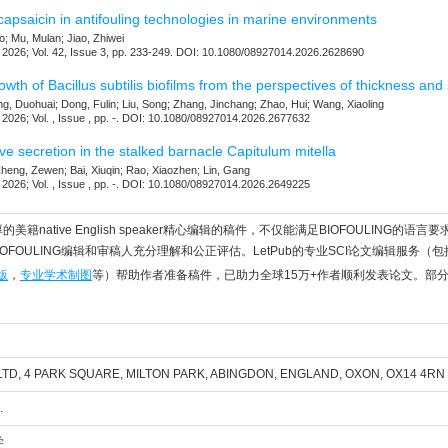
capsaicin in antifouling technologies in marine environments
 Mu, Mulan; Jiao, Zhiwei
26; Vol. 42, Issue 3, pp. 233-249. DOI: 10.1080/08927014.2026.2628690
wth of Bacillus subtilis biofilms from the perspectives of thickness and 
g, Duohuai; Dong, Fulin; Liu, Song; Zhang, Jinchang; Zhao, Hui; Wang, Xiaoling
26; Vol. , Issue , pp. -. DOI: 10.1080/08927014.2026.2677632
e secretion in the stalked barnacle Capitulum mitella
heng, Zewen; Bai, Xiuqin; Rao, Xiaozhen; Lin, Gang
26; Vol. , Issue , pp. -. DOI: 10.1080/08927014.2026.2649225
的美籍native English speaker精心编辑的稿件，不仅能满足BIOFOULING
OFOULING编辑和审稿人充分理解和公正评估。LetPub的专业SCI论文编辑服务（包
版
，
专业学术制图
等）帮助作者准备稿件，已助力全球15万+作者顺利发表论文。部
LTD, 4 PARK SQUARE, MILTON PARK, ABINGDON, ENGLAND, OXON, OX14 4RN
.
学