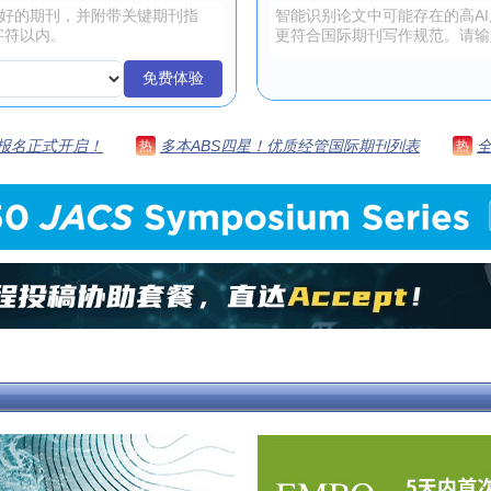
免费体验
 | 报名正式开启！
多本ABS四星！优质经管国际期刊列表
热
热