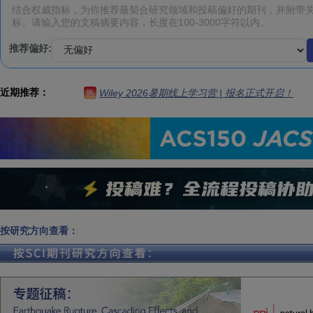
推荐偏好:
近期推荐：
Wiley 2026暑期线上学习营 | 报名正式开启！
热
按研究方向查看：