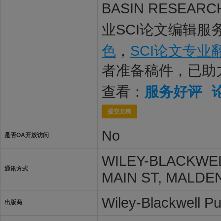
BASIN RESE
业SCI论文编辑服
色
，
SCI论文专业
者准备稿件，已助
查看：
服务好评
提交文稿
No
是否OA开放访问
WILEY-BLACKWEL
通讯方式
MAIN ST, MALDEN
Wiley-Blackwell Pu
出版商