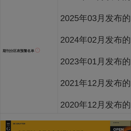
2025年03月发布
2024年02月发布
期刊分区表预警名单
2023年01月发布
2021年12月发布
2020年12月发布