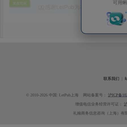
可用蝌
发表范例
感谢LetPub为本论文提供专业
务。编辑结合论文中全光谱响应S
效应及界面电荷传输等研究内容，
论述逻辑进行了系统梳理，使研究
析及机理讨论之间的关系更加清晰
出的呈现。同时，编辑对英文语法
语言规范进行了细致修改，有效提
可读性。整个服务过程中沟通及时
具有针对性，为论文顺利投稿并发表于 Ad
了重要帮助。
联系我们
|
© 2010-2026 中国: LetPub上海
网站备案号：
沪ICP备102
增值电信业务经营许可证：
沪
礼翰商务信息咨询（上海）有限