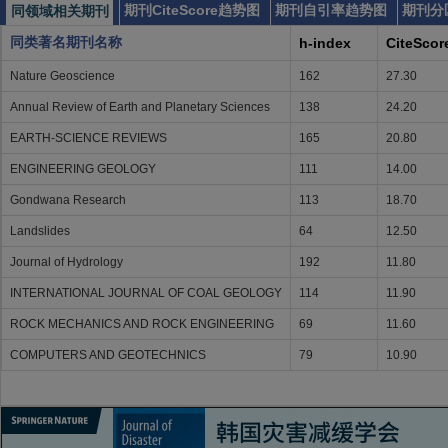
期刊CiteScore趋势图
期刊自引率趋势图
期刊分
同领域相关期刊
同类著名期刊名称
h-index
CiteScor
Nature Geoscience
162
27.30
Annual Review of Earth and Planetary Sciences
138
24.20
EARTH-SCIENCE REVIEWS
165
20.80
ENGINEERING GEOLOGY
111
14.00
Gondwana Research
113
18.70
Landslides
64
12.50
Journal of Hydrology
192
11.80
INTERNATIONAL JOURNAL OF COAL GEOLOGY
114
11.90
ROCK MECHANICS AND ROCK ENGINEERING
69
11.60
COMPUTERS AND GEOTECHNICS
79
10.90